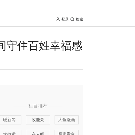
登录
搜索
空间守住百姓幸福感
栏目推荐
暖新闻
政能亮
大鱼漫画
大参考
在人间
凰家看台