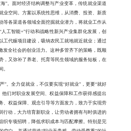
蓝海”。面对经济结构调整与产业变革，传统就业渠道
就业空间。方案以系统性思维，从消费、投资、新质
动等各渠道各领域全面挖掘就业潜力，将就业工作从
过“人工智能+”行动和战略性新兴产业集群化发展，创
以工代赈项目建设，吸纳农民工就地就近就业；通过
式，激发全社会的创业活力。这种多管齐下的策略，既顺
势，又弥补了养老、托育等民生领域的服务短板，在
间。
严”。全力促就业，不仅要实现“好就业”，更要“就好
，他们对职业发展空间、权益保障和工作获得感提出
务、权益保障、观念引导等方面发力，致力于实现劳
培训行动，大力培育新职业，让劳动者拥有与时俱进的
集组织专项招聘，降低求职成本与匹配摩擦。特别是完
的空白，并通过营造“职业无贵贱，劳动受尊重”的社