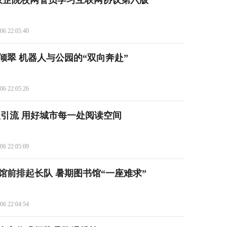
名政企院校网管员学习互联网协议第六版
06 22:05:40
倾翠 机器人与公园的“双向奔赴”
06 22:05:26
级引流 用好城市每一处阅读空间
06 22:05:09
馆前排起长队 暑期图书馆“一座难求”
06 22:04:54