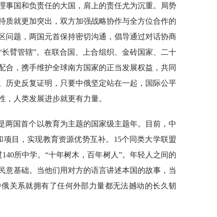
理事国和负责任的大国，肩上的责任尤为沉重。局势
特质就更加突出，双方加强战略协作与全方位合作的
区问题，两国元首保持密切沟通，倡导通过对话协商
“长臂管辖”。在联合国、上合组织、金砖国家、二十
配合，携手维护全球南方国家的正当发展权益，共同
。历史反复证明，只要中俄坚定站在一起，国际公平
性，人类发展进步就更有力量。
”，这也是两国首个以教育为主题的国家级主题年。目前，中
和项目，实现教育资源优势互补。15个同类大学联盟
过140所中学。“十年树木，百年树人”。年轻人之间的
民意基础。当他们用对方的语言讲述本国的故事，当
中俄关系就拥有了任何外部力量都无法撼动的长久韧