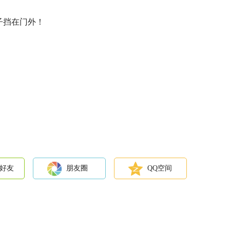
子挡在门外！
好友
朋友圈
QQ空间