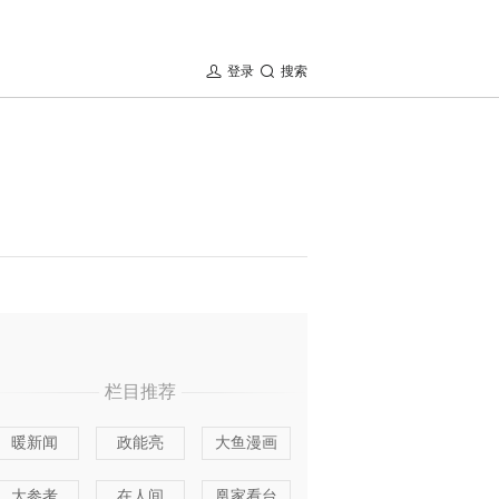
登录
搜索
栏目推荐
暖新闻
政能亮
大鱼漫画
大参考
在人间
凰家看台