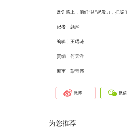
反诈路上，咱们“益”起发力，把骗
记者丨颜烨
编辑丨王珺璐
责编丨何天洋
编审丨彭奇伟
微博
微信
为您推荐