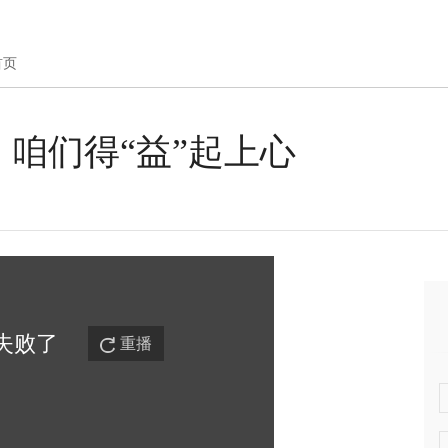
首页
咱们得“益”起上心
失败
了
重播