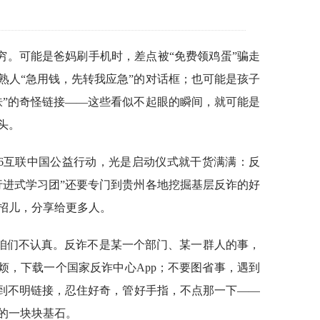
穷。可能是爸妈刷手机时，差点被“免费领鸡蛋”骗走
熟人“急用钱，先转我应急”的对话框；也可能是孩子
肤”的奇怪链接——这些看似不起眼的瞬间，就可能是
头。
026互联中国公益行动，光是启动仪式就干货满满：反
行进式学习团”还要专门到贵州各地挖掘基层反诈的好
招儿，分享给更多人。
咱们不认真。反诈不是某一个部门、某一群人的事，
烦，下载一个国家反诈中心App；不要图省事，遇到
看到不明链接，忍住好奇，管好手指，不点那一下——
的一块块基石。