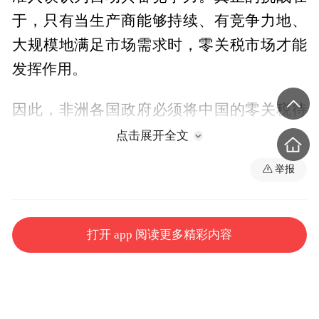
于，只有当生产商能够持续、有竞争力地、
大规模地满足市场需求时，零关税市场才能
发挥作用。
因此，非洲各国政府必须将中国的零关税待
遇视为重要一步，而非最终目标。当务之急
点击展开全文
是提升产能。非洲各国必须携手合作，通过
举报
产品增值实现产量和质量的提升。它们必须
更多地加工自身种植的农产品，才可能从中
国的举措中受益。非洲的出口商需要更加完
打开 app 阅读更多精彩内容
善的国家质量体系，并更好地与国际标准接
轨。