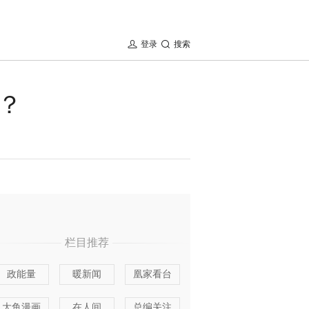
登录
搜索
？
栏目推荐
政能量
暖新闻
凰家看台
大鱼漫画
在人间
总编关注