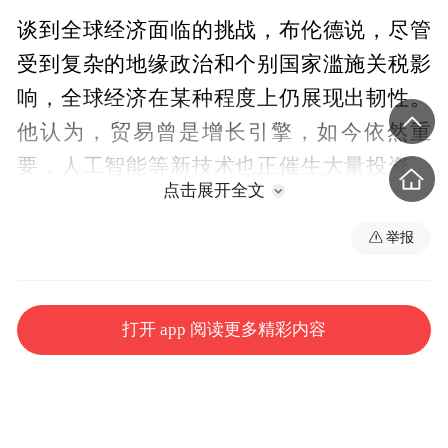
谈到全球经济面临的挑战，布伦德说，尽管
受到复杂的地缘政治和个别国家滥施关税影
响，全球经济在某种程度上仍展现出韧性。
他认为，贸易曾是增长引擎，如今依然重
要，人工智能等新技术也正催生大量投资，
点击展开全文
推动全球经济增长。
举报
布伦德说：“当前最令人担忧的是，地缘紧张
局势升级可能扼杀全球经济增长。”他认为，
世界若能避免地缘紧张局势升级，2026年全
打开 app 阅读更多精彩内容
球经济增速有望保持在3%以上。
世界经济论坛近日发布的“全球合作晴雨表”