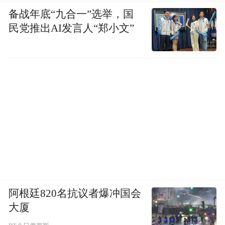
种情绪叙事：香港需要“外部拯救”。同时，
备战年底“九合一”选举，国
民党推出AI发言人“郑小文”
香港特区政府发布新闻公报强调依法审判、
反对外部干预，说明这场冲突本质上也是“解
释权之争”。
阿根廷820名抗议者爆冲国会
大厦