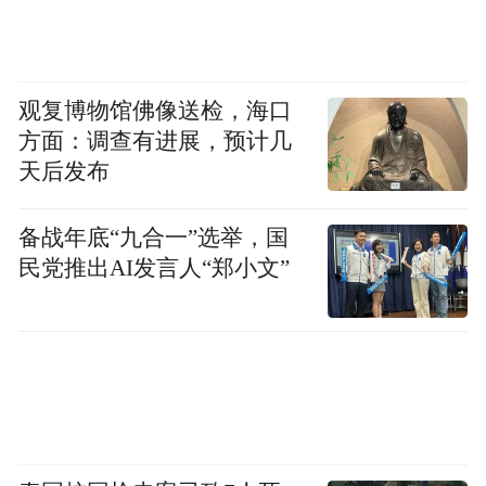
种认知殖民权力。应对之道不在于跟着辩
解，而在于把主权—司法程序—证据规则讲
清楚，并让公众看见：很多争议并非围绕事
观复博物馆佛像送检，海口
实，而是围绕“谁有资格裁判”。
方面：调查有进展，预计几
天后发布
二、话语装置：把政治对抗翻译成“普世价
值”叙事
备战年底“九合一”选举，国
民党推出AI发言人“郑小文”
所以我们看到，围绕这次对黎智英的判决，
欧盟、G7等组织基于“新闻自由、人权、自治
受损”的框架快速开始合唱，要求释放当事
人。
这是一条成熟的“普世叙事管道”：把具体案