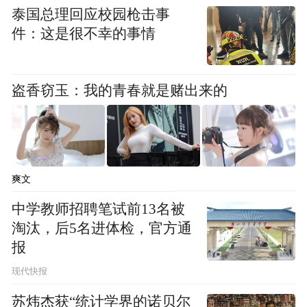
泰国总理回应校园枪击事
件：这是很不幸的事情
盗香窃玉：我的青春就是赌出来的
美英持续发布文件干涉香港社会治理
这不仅仅是法律意义上简单的“关切”，而是
爽文
把香港社会治理搬进外部法庭。通过为谁来
中学教师招聘笔试前13名被
定义“高度自治”、谁来解释“权力边界”、谁
淘汰，后5名进体检，官方通
来决定“该不该制裁”，预先写好域外法律与
报
议程接口，让香港本地公共讨论长期以来必
现代快报
须被迫先回答“外部法庭怎么看”。英美等国
苏炜杰获“统计学界的诺贝尔