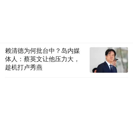
“最省成本的介入，不是上街，而是先把上街
写进论文。”
在学术层面，AER: Insights（美国经济学
会）2021年论文研究香港抗议的“持续参
赖清德为何批台中？岛内媒
与”，明确写道：研究者通过“随机、间接激
体人：蔡英文让他压力大，
趁机打卢秀燕
励”方式鼓励香港大学生参与一次“反威权抗
议”，并在群体层面随机调整处理强度，用以
识别社会网络作用。