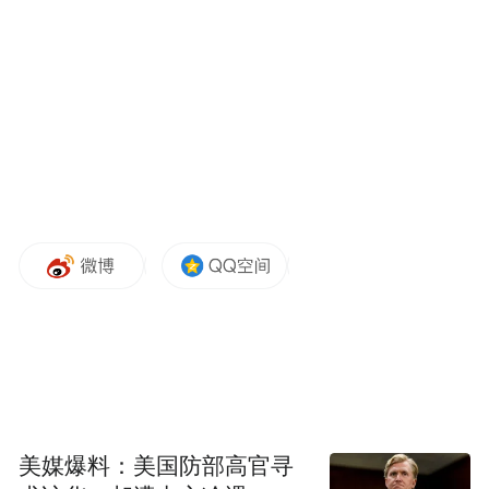
要重点讨论的，就是第二点：香港回归之
后，在美西方并不具备行政管辖权的前提
下，究竟是如何仍然能够对香港进行渗透与
施加影响的。
本篇文章真正要论述的核心在于：美西方对
香港的介入，绝不只是政治对抗，更是一套
“后殖民”知识秩序的延伸。围绕香港的博弈
从来不止于街头动员与选举政治，更是一场
法律—话语—知识—文化冷战的装置化竞
争。拔掉一个节点不难，难的是识别装置、
拆解装置，并重塑香港的合法性叙事与主体
认同。
美媒爆料：美国防部高官寻