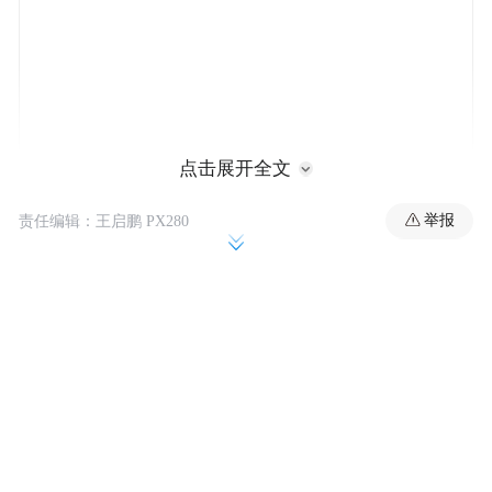
点击展开全文
对香港而言，这不仅是对个别“乱港关键节
举报
责任编辑：王启鹏 PX280
点”的依法处置，更值得我们反思一个更结构
性的问题：境外势力对香港的介入，并非依
赖单一人物或单次事件，而是长期经营、分
层布设的系统工程
在展开正文之前，我想先和大家聊聊我观察
到的两个现象：