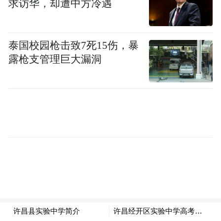
求访华，却遭中方冷遇
一、法律装置：域外法+“条约幽灵”
早在1992年，美国就出台了《美国—香港政
泰国校园枪击致7死15伤，暴
策法》，把香港置入美国国内法的“差别对
露枪支管理巨大漏洞
待、条件评估”体系。与此同时，该法及其后
续配套文件经常援引《中英联合声明》，将
其作为美国据以评估香港地位与政策走向的
重要抓手。英国则长期发布“半年报告”，以
“监督联合声明落实”为名持续输出对港评
判。