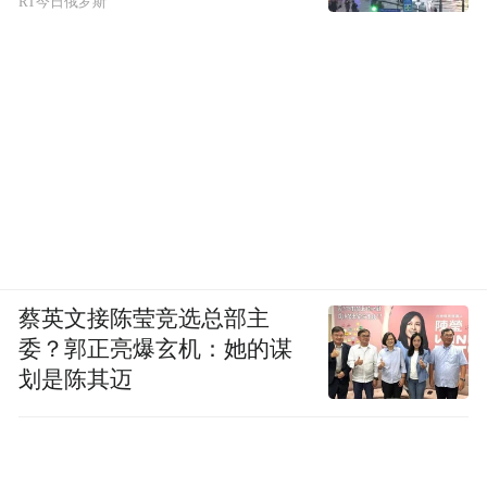
RT今日俄罗斯
话语权一旦旁落，最大的风险之一在于心理
结构劣等化。心理结构劣等化不仅仅是一句
“自恨”，而是一套系统性工程：不断重复“你
不自由—你没希望—只有外部能救你”，再用
外部裁判与评价体系来反复“确认”。
蔡英文接陈莹竞选总部主
久而久之，接受这套逻辑的人会形成心理惯
委？郭正亮爆玄机：她的谋
划是陈其迈
性：对外部裁判更敏感、对本土叙事更不
信、更容易对“被代表/被拯救”的话语形成共
振。话语权力的争夺和使用，同样属于一种