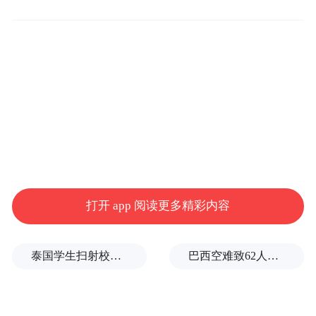
第一，中国是比较少见的那类国家：靠武装
斗争摆脱了殖民与半殖民的直接统治。与之
形成对照的是，很多独立后的国家或地区，
和昔日殖民宗主国之间多少仍保持着某种暧
昧关系。第二，我们对“殖民”的理解正在发
生变化：从过去主要盯着“殖民地政府”这种
传统形态，逐步转向对“后殖民”结构与机制
的认识。尤其在修例风波之后，这一点变得
打开 app 阅读更多精彩内容
更加清晰，也更让人警醒。
前者决定了我们如何看待殖民地与殖民历史
泰国学生扫射校园，致7死15伤，犯案前先射杀祖父母
巴西空难致62人遇难，警方指控10余人
的整体立场；后者则让人们基于近些年现实
经验推动下获得了更深刻认知。接下来我们