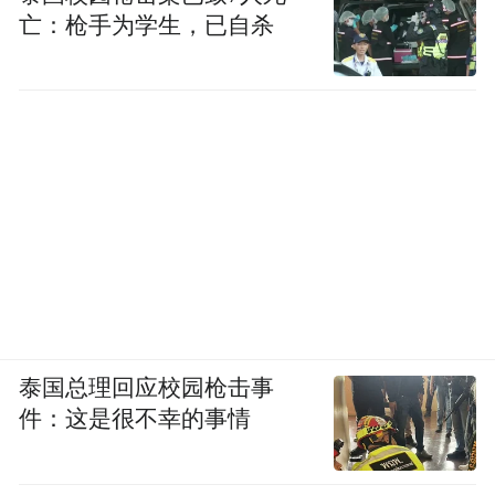
亡：枪手为学生，已自杀
为了应对这种体系，我们不能仅仅停留在情
绪批判，而需要通过透明的研究、数据与资
助披露；配合上伦理审查、涉敏研究的边界
与安全评估；并补齐我们自己的指标体系与
叙事能力，使之制度化，形成系统化应对。
如果我们不能实现这种系统化应对，香港永
远只能在别人的研究框架里被解释、被打
分、被动员。
我们要知道，在此类问题中，学术权力是最
泰国总理回应校园枪击事
顶级、最隐蔽、最可持续生产、也最难应对
件：这是很不幸的事情
的权力之一。“当动员被转译成学术，最危险
的就不是结论对不对，而是解释权从谁手里