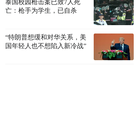
泰国校园枪击案已致7人死
件从证据与程序层面抽离出来，改写成“自由
亡：枪手为学生，已自杀
vs 压迫”的道德二元；把一切反驳提前降格为
“政治宣传”。它不是一种简单“指责”，而是
规定你必须怎么被理解：你谈主权与安全，
“特朗普想缓和对华关系，美
他回“普世价值”；你谈司法程序，他回“政治
国年轻人也不想陷入新冷战”
审判”；你谈社会秩序，他回“威权扩张”。一
旦语法被锁死，你越辩越像在给对方的框架
写注释，永远跳不出赛场。一旦语法被锁
死，你再谈主权、安全与法治，都像在对方
设定的题面里答题，然后天然吃亏。
我们可以看到眼下东西方在这个问题上的“话
语权争夺战”。从判决后的国际声援潮，到长
期围绕香港议题的组织化传播，都在强化一