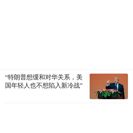
滑走。”
四、文化冷战装置：NGO化、机构化的长期
经营
冷战时期，美国常以“委员会/基金会/广播”等
相对“非政府化”的形式，推进对外宣传与影
响项目。以 Committee for a Free Asia（自由
“特朗普想缓和对华关系，美
亚洲委员会） 为例：该委员会于1951年成
国年轻人也不想陷入新冷战”
立，被一些材料描述为美国在亚洲建立沟通
与联络的一个渠道；同时，这些材料也把它
放在一套更完整的传播设想中讨论——包括
“Radio Free Asia”等短波广播的构想，以及与
之配套的文化活动（出版、电影、青年中心