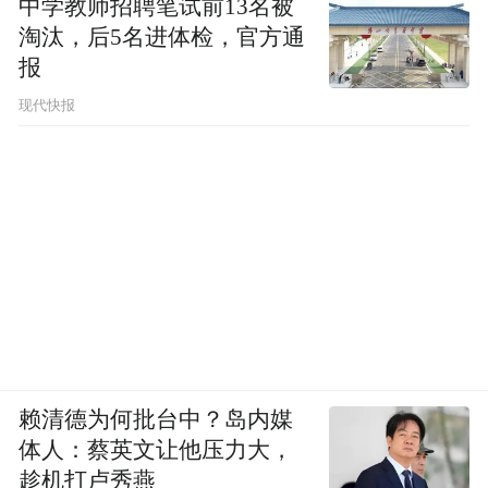
中学教师招聘笔试前13名被
淘汰，后5名进体检，官方通
报
现代快报
其香港办公室在2024年以安全担忧为由关
闭，也显示这类“机构化影响工具”的现实摩
擦仍在
赖清德为何批台中？岛内媒
体人：蔡英文让他压力大，
文化冷战装置的精髓在于“披着民间外衣、替
趁机打卢秀燕