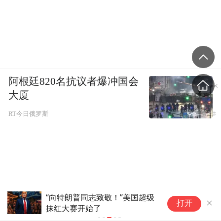
阿根廷820名抗议者爆冲国会
大厦
RT今日俄罗斯
“向特朗普同志致敬！”美国超级
1
打开
抹红大赛开始了
业
何