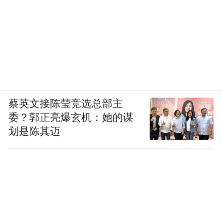
黎智英案当然是一个节点，但节点连接着四
套装置：域外法律负责提供接口，普世话语
负责提供动员，学术与指标负责提供弹药，
文化冷战网络则负责长期、稳定的供给。
“特别声明：以上作品内容(包括在内的视频、图片或音
蔡英文接陈莹竞选总部主
频)为凤凰网旗下自媒体平台“大风号”用户上传并发
委？郭正亮爆玄机：她的谋
布，本平台仅提供信息存储空间服务。
Notice: The content above (including the videos,
划是陈其迈
pictures and audios if any) is uploaded and posted
by the user of Dafeng Hao, which is a social media
platform and merely provides information storage
space services.”