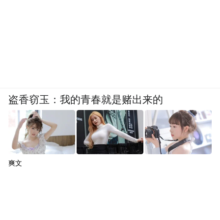
认知殖民权力。可以说最隐蔽的殖民，从来
不是占领土地，而是占领“自我理解”。这类
话语战的要害不是“骂得凶”，而是概念占
领。
所以针对这种新殖民体系，我们必须一方面
把讨论拉回“程序与证据”，另一方面用国际
盗香窃玉：我的青春就是赌出来的
社会听得懂的语言讲清楚，中国的国家安全
立法与司法审判如何运作、边界在哪里、程
序如何保障，从而把“道德高地”从单行道，
变成双向讨论。
爽文
三、知识装置：学术与指标的“去政治化进程
的政治化”