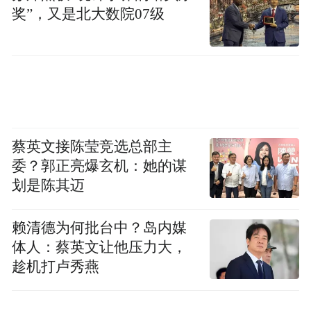
就这样，实现将原本被外置的欧美裁判权反
奖”，又是北大数院07级
向内化，使评价体系发生殖民化。
表面看是“第三方评估”，实质却是拿一套西
方预设的尺子，把原本复杂的治理过程压缩
成便于传播的分数和标签；再借助“媒体—智
库—政策”的链条反复滚动、层层放大，最后
蔡英文接陈莹竞选总部主
把讨论从“事实与程序”悄悄导向“你今天拿了
委？郭正亮爆玄机：她的谋
几分”。一旦你被迫拿着对方的评分表去证明
划是陈其迈
自己做得“还行”，其实就已经被它牵着鼻子
赖清德为何批台中？岛内媒
走了。
体人：蔡英文让他压力大，
趁机打卢秀燕
这里要点破一句：外部真正想保留的，是随
时“开庭”的权力。这是区别于直接殖民的一