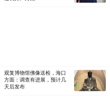
国家意志做外包”：把媒体、基金会、文化项
目、培训与人脉网络织在一起，把影响力做
成一种可持续、可复制的“日常操作”，让政
治目标看上去更像信息服务、文化交流，或
公民社会的自然生长。
这也提醒我们，香港议题从来不是“这几年才
冒出来”的偶发事件，而是一条长期存在的结
构线。真正的治理能力，不只是应对某一次
观复博物馆佛像送检，海口
风波，而是把法律、叙事、知识生产与社会
方面：调查有进展，预计几
组织能力一起建成一套“免疫系统”，让外部
天后发布
装置即便存在，也难以在本地自洽运转、形
成闭环。