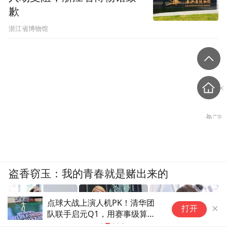
歉
浙江省博物馆
盗香窃玉：我的青春就是赌出来的
冲刺全球首个100万小时具身数
广
打开
据！三家国产公司，联手了
开