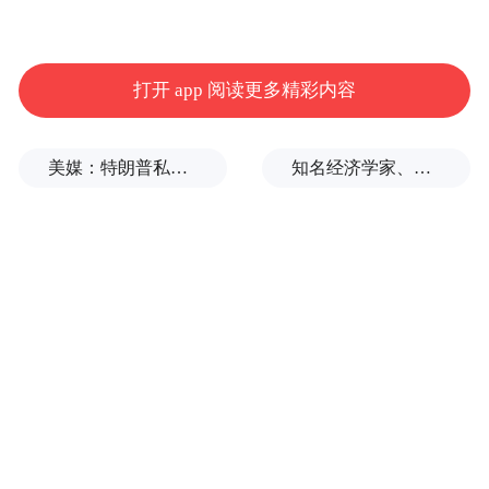
打开 app 阅读更多精彩内容
美媒：特朗普私下支持万斯参加下届美国大选
知名经济学家、教育家、出版人高希均辞世，享年90岁