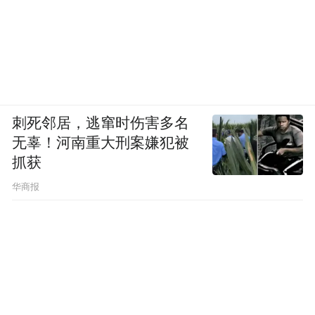
刺死邻居，逃窜时伤害多名
无辜！河南重大刑案嫌犯被
抓获
华商报