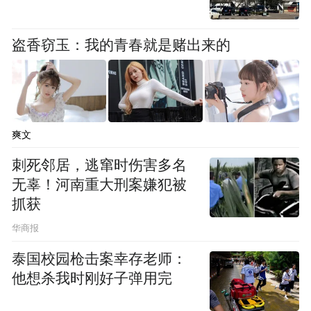
盗香窃玉：我的青春就是赌出来的
爽文
刺死邻居，逃窜时伤害多名
无辜！河南重大刑案嫌犯被
抓获
华商报
泰国校园枪击案幸存老师：
他想杀我时刚好子弹用完