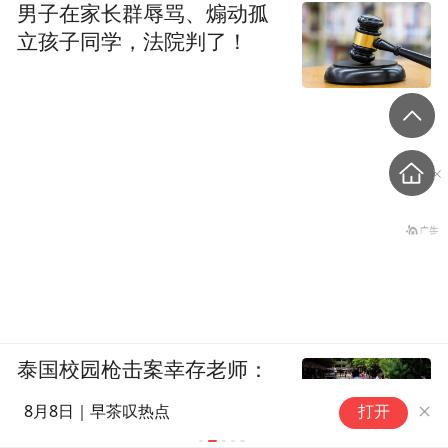
男子在家长群辱骂、煽动孤
立孩子同学，法院判了！
泰国校园枪击案幸存老师：
他想杀我时刚好子弹用完
丘
8月8日｜早茶叹热点
打开
访
成