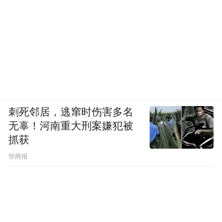
刺死邻居，逃窜时伤害多名
无辜！河南重大刑案嫌犯被
抓获
华商报