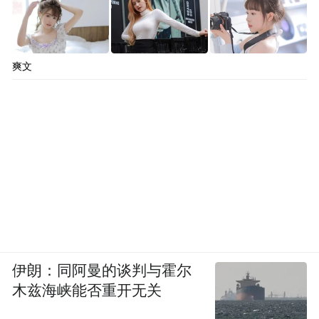
爽文
伊朗：同阿曼的谈判与霍尔
木兹海峡能否重开无关