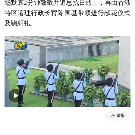
场默哀2分钟致敬并追思抗日烈士，再由香港
特区署理行政长官陈国基带领进行献花仪式
及鞠躬礼。
00:00
01:55
举报