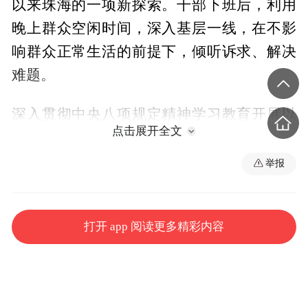
以来珠海的一项新探索。干部下班后，利用
晚上群众空闲时间，深入基层一线，在不影
响群众正常生活的前提下，倾听诉求、解决
难题。
深入贯彻中央八项规定精神学习教育开展以
点击展开全文
来，珠海推动“夜访”常态化、全覆盖，市、
区、镇街三级1000余名干部深入331个村（社
举报
区），解决群众急难愁盼问题。
6月3日晚，香洲区委常委、统战部部长陈祥
打开 app 阅读更多精彩内容
瑞带着几名干部来到紫荆社区，围绕骑手关
注的“最后100米”问题，展开“夜访”。