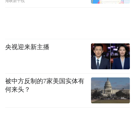
海峡新干线
关占比，将在一年内从97.6%降低至94%，五
年内则降低至90%。这也意味着未来数年内
当地还将有两次收费检讨，亦或提价。
其次，不一刀切而是尽量减少错配，是此次
央视迎来新主播
改革的方法论。为此，香港将按不同公营医
疗服务厘定政府资助水平和共付比例。例
如，从医疗收费调整所涉及的面来看，急诊
被中方反制的7家美国实体有
室、住院、专科门诊、家庭医学门诊，以及
何来头？
各种检验服务等，其相关收费的增加并非以
简单的百分比进行调整。
在这一过程中，“轻症共付、能者共付、按项
共付”等作为考虑原则，旨在扭转当地小病少