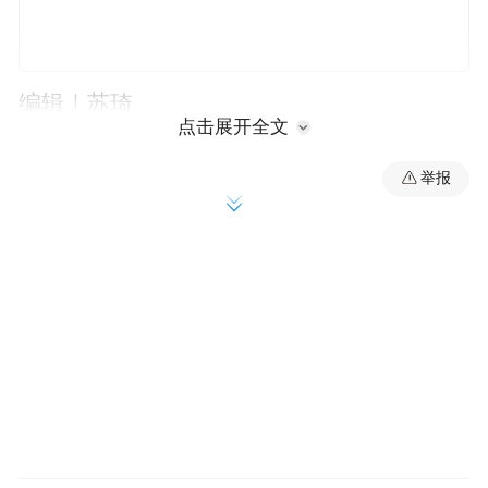
编辑｜苏琦
点击展开全文
在大量争议乃至反对声中，素来以相对免费
举报
的公立医疗系统著称的中国香港特区，将从
2026年1月1日起，对当地将近30个项目的医
疗服务进行价格上调。
这意味着，在仍不需要每月或每年缴纳医保
情况下，市民到当地公营医疗体系求医问药
的自付费用宏观占比，将从目前的2.4%在五
年内提升至10%左右。这是3月25日中国香港
特区政府医务卫生局（下称“医卫局”）公布