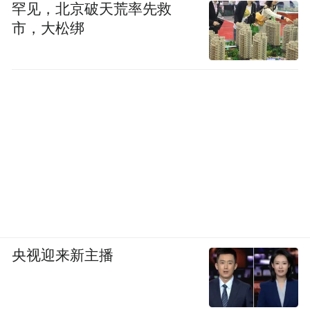
价带来进一步的“医疗通胀”等。所谓医疗通
罕见，北京破天荒率先救
市，大松绑
胀，目前主要存在于当地的私营医疗体系当
中。因该系统的收费服务被普遍认为缺乏透
明度，对此测算的增长在近三年一直维持在
每年8%的高水平。事实上，部分私营服务的
提供者，还会根据病人是否购买医保来决定
是否收取更高的费用。
对此，中国香港特区立法会卫生事务委员会
副主席陈沛良近日指出：公营医疗收费调
整，会影响私营市场。当局有必要同时提高
央视迎来新主播
私营医疗机构收费的透明度，令有经济能力
的市民安心选择私营医疗体系，长远来看也
能分担公营医疗系统的压力。