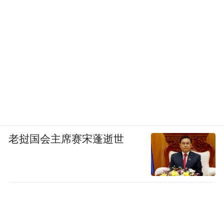
“公营医疗收费改革是本港医疗体系持续发展
的必经之路。特区政府宜把握是次契机，以
精准资助调节需求，以基层扩容疏导压力，
双轨并进构建可持续医疗体系。”团结香港基
金医疗及社会创新主管周嘉俊也在近日撰文
指出，“毕竟再完美的收费架构措施，若缺乏
足够基层医疗服务承接，终将沦为空中楼
老挝国会主席赛宋蓬逝世
阁。只有让市民懂得在‘对的地方、对的时
间、找对的人’，才是此次医疗收费改革的最
终目标。”