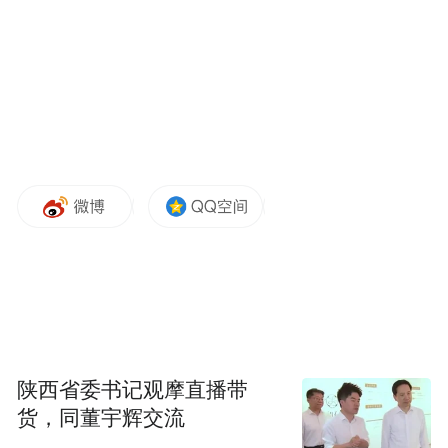
溃，则成为此次改革最终“迎难而上”的大背
景。
“香港医疗系统面临很大挑战，人口老化令医
疗需求不断上升，医学进步、诊治能力提升
及先进新药械和治疗方法，也使得医疗成本
上升。”医卫局长卢宠茂在解释此次改革的初
衷时指出，“收费改革大原则是能者共付、轻
症共付。调整收费带来的额外收入，会全数
投放到医疗范畴，帮助更多贫、急、重、危
的病人。香港特区政府承担并无改变。”
陕西省委书记观摩直播带
相关政策的制定经一年多时间酝酿，最初由
货，同董宇辉交流
呼吁增加急诊室收费起步，在2024年特区政