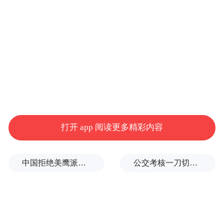
的公营医疗收费改革涉及的核心内容之一。
在此之前，因调整屡屡引发巨大争议，当地
原本应每两年检讨一次的公营医疗体系收费
机制，已有八年时间未曾经历调整，这使得
特区政府公帑对公立医疗的整体资助率高达
97.6%，成为该体系往往被标签化认为是“免
打开 app 阅读更多精彩内容
费医疗体系”的基础。
随着当地人口老化加剧带来医疗需求及设备
中国拒绝美鹰派副防长访华？弦外之音被热议
公交考核一刀切司机不敢开空调：别把压力转嫁一线员工
更新成本上升，加之中国香港特区政府接连
数年以千亿元（港元，下同）计算的财政赤
字，不改革则会导致整个公立医疗系统崩