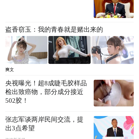
般不超过九成。部分有强制医保的国家或地
区，其补贴率则只有八成左右，例如新加坡
等地。
盗香窃玉：我的青春就是赌出来的
在高补贴占比等因素影响下，过去十年间，
港府的公共医疗开支增加了近一倍左右。随
着人口老化持续加剧及财政收入减少，香港
爽文
的公营医疗体系正面临难以为继的困局。根
央视曝光！超8成睫毛胶样品
据最近公布的香港《财政预算案》显示：医
检出致癌物，部分成分接近
卫局在2025-2026年度开支预算达1048亿元，
502胶！
占政府总预算16.6%，属第二大支出部门。最
大的则是社会福利署，开支预算1252亿元。
张志军谈两岸民间交流，提
出3点希望
从2026年初实施改革后，中国香港特区的相