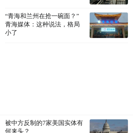
简言之，通过收费的提升将不同的病人进行
分流，减少症状较轻市民对公营医疗系统的
“青海和兰州在抢一碗面？”
依赖。不至于“伤风感冒也要看急诊取药”。
青海媒体：这种说法，格局
以当地医管局年报披露的数据为例：目前使
小了
用急诊室、专科门诊及住院服务的资助比率
分别为91%、95%及98%。
2023-2024年间，当地急症室有超过214万人
次求诊，以每症2070元成本估算，如六成为
非急症，即128万人已花费超过26亿元医疗费
用。但在市民真正患上大病后，目前则有约5
万名重症病人需自费买药，甚至有病人需一
年承担近100万的医疗开支。
被中方反制的7家美国实体有
何来头？