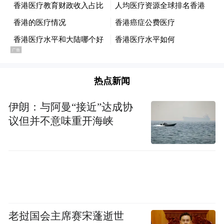
点：
首先，与大多数发达经济体的公营医疗补贴
率相比，改革后的中国香港特区医疗卫生体
系仍会处于高补贴状态。按照目前情况来
热点新闻
看，因中国香港特区实行简单低税率政策，
没有全民医保体系，市民不需要每月或者每
伊朗：与阿曼“接近”达成协
议但并不意味重开海峡
年缴纳医保供款的情况下，可以不足3%的超
低共付率（即自费率）使用公营医疗服务，
特区政府资助占比达97.6%。而扫描及磁力共
振等检查项目则免费，意味着补贴率为
100%，被称为“绝无仅有”。
老挝国会主席赛宋蓬逝世
与之相比，大多数发达经济体的相关占比一