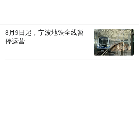
振（MRI）等获得高额补贴的服务方面，非
急症病人的轮候时间，其实也动辄超过两
年。”
8月9日起，宁波地铁全线暂
最后，因当地整体医疗体系的构成较为复
停运营
杂，此次中国香港特区的医疗收费改革成效
仍有待观察。一方面，目前的改革旨在对重
症等患者倾斜，尽量减少急诊室的使用，但
后者仍是大多数市民日常所可能频密接触
的。如何减少相关患者的顾虑，避免延误医
治，被认为仍需要进一步明确改革措施。
另一方面，例如市民的医疗开支是否出现不
合理加重，以及私营医疗体系是否会趁机加