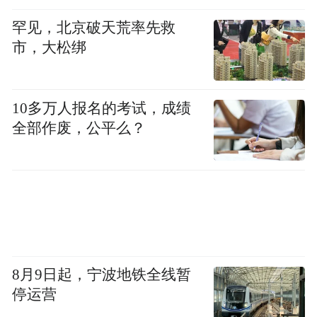
花钱、大病多花钱的窘境。细究当地医疗资
罕见，北京破天荒率先救
市，大松绑
源错配现象的根源，则是小病获得更高资助
额度，大病却因资助额度不足造成要自费。
改革后，保障急症、重症病人因此成为需要
10多万人报名的考试，成绩
加强的方面。
全部作废，公平么？
这一过程依然在引发大量争议，例如门诊收
费即从原有的50元大幅度提升至150元。改革
旨在分流门诊服务对象，使得那些无力支付
私人医疗系统高昂价格的市民尽量降低对急
诊室的依赖，而一般市民则将转移至所谓的
8月9日起，宁波地铁全线暂
慢病共治系统。
停运营