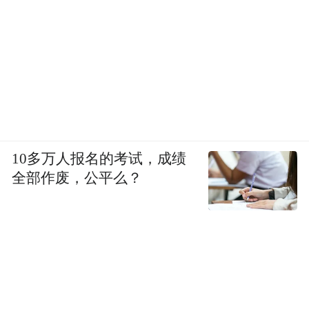
按照医卫局估计，相关改革后当地每年会约
有30亿元收入，将全数用于公营医疗服务开
支。而按照当地现行的公营医疗费用减免机
制，领取综援和年满75岁长津的受惠人可豁
免收费，其他有经济困难者亦可申请减免。
在此基础上，香港的此次改革将在三个方面
10多万人报名的考试，成绩
进行加强保障，包括放宽收费减免机制的收
全部作废，公平么？
入及资产限额等，如此测算下来，当地符合
减免资格的受惠人数，将由目前的30万增至
超过百万人，约为当地总人口的七分之一。
为保障前述特定人群，相关政策在落地时亦
会采取较为细致的安排。例如在急诊室收费