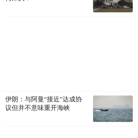
其次，通过收费提升增加收入，在当地医疗
体系公帑资助占比下降仍能维系运作的同
时，对贫困、危重病人的保障，则将会成为
存量资源的重点关注。究其核心，则是尽量
不让当地市民出现“因病致穷”“因病返贫”等
现象。
为求改革落地，此次改革亦有清晰的框架制
度安排。主要包括放宽减免机制的申请资
格、增设全年一万元的收费上限（即多出的
伊朗：与阿曼“接近”达成协
费用申请免付），以及加速引入更多有效创
议但并不意味重开海峡
新的药物及器械、同时放宽资助申请资格
等。