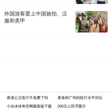
府的《施政报告》则提出“深化医疗体系改
革”，直至近日公布整体方案。也因如此，此
外国游客爱上中国旅拍、汉
次医疗新政推出，虽名为收费改革，实际上
服和美甲
涉及资助原则、费用调整、保障范围等多个
方面，覆盖面较为完整，且尽量考虑患者接
受度。
在中国香港特区政府总资助占比将逐年下降
前提下，当地公营医疗体系将对相对缩小的
医疗蛋糕重新切割，通过减少浪费尽可能保
障更多的危重疾患者的切实医疗需求，方为
此次改革的核心议题。
整体而言，此次改革或可归纳以下几项特