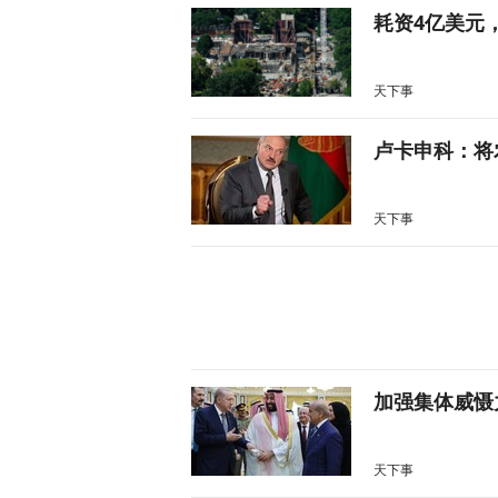
耗资4亿美元
天下事
卢卡申科：将
天下事
加强集体威慑
天下事