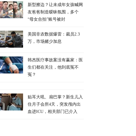
新型擦边？让未成年女孩喊网
友爸爸制造暧昧氛围，多个
“母女合拍”账号被封
美国非农数据爆雷：裁员2.3
万，市场赌少加息
韩杰医疗事故案没有赢家：医
生们都在关注，他到底冤不
冤？
贴耳大吼、扇巴掌？新生儿入
住月子会所4天，突发颅内出
血进ICU，相关部门已介入