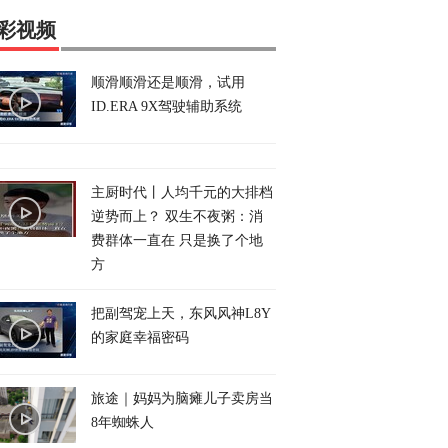
彩视频
顺滑顺滑还是顺滑，试用
ID.ERA 9X驾驶辅助系统
主厨时代丨人均千元的大排档
逆势而上？ 双生不夜粥：消
费群体一直在 只是换了个地
方
把副驾宠上天，东风风神L8Y
的家庭幸福密码
旅途｜妈妈为脑瘫儿子卖房当
8年蜘蛛人