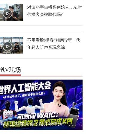
对谈小宇宙播客创始人，AI时
代播客会被取代吗?
不用看脸!播客“相亲”?新一代
年轻人听声音玩恋综
凰V现场
世界人工智能大会：AI开始干活了，但到底干的怎么样？萌新闯WAIC