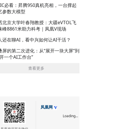
AIC必看：昇腾950真机亮相，一台撑起
亿参数大模型
话北京大学叶春翔教授：大疆eVTOL飞
珠峰8861米助力科考｜凤凰V现场
人还在聊AI，看中兴如何让AI干活？
叠屏的第二次进化：从“展开一块大屏”到
展开一个AI工作台”
查看更多
凤凰网
Loading...
凤凰资讯官方微信