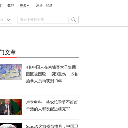
学
数码
注册
登录
更多
内
门文章
4名中国人在柬埔寨太子集团
园区被围殴，1死3重伤！15名
施暴人员均获刑13年
卢卡申科：将农忙季节不好好
干活的人都发配边疆充军！
SpaceX火箭残骸撞月，中国卫