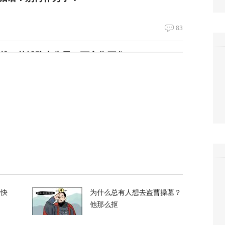
83
拦截！基辅防空失灵，西方靠不住了
361
私下支持万斯参加下届美国大选
3
升机遭遇飞行安全事件，现场监控画面曝光
的快
为什么总有人想去盗曹操墓？
12
他那么抠