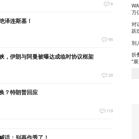
6
W
万
绝泽连斯基！
对
跃
95
别
折
峡，伊朗与阿曼被曝达成临时协议框架
“
20
换？特朗普回应
119
喊话：别再作秀了！