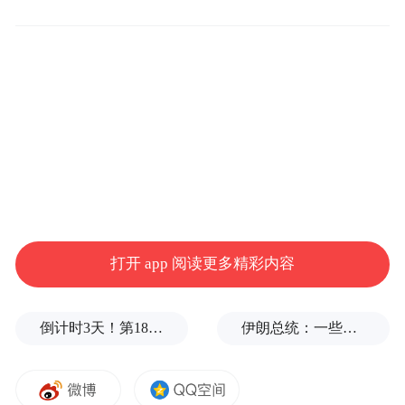
据香港“东网”等港媒5月8日报道，因反对派
故意阻挠，香港立法会内务委员会迟迟无法
选出新任主席，停摆逾半年，导致大量重要
法案被积压，严重影响立法会运作及履行宪
制职能。在此情况下，现任内务委员会主席
李慧琼原定5月8日下午主持会议，讨论外聘
法律意见，力求恢复委员会运作。然而，一
众反对派议员大闹会场，丑态百出，11名反
打开 app 阅读更多精彩内容
对派议员被逐出会场。
倒计时3天！第18届影响世界华人盛典即将启幕
伊朗总统：一些人认为美欧会出现通货膨胀，伊朗不会，我无法理解