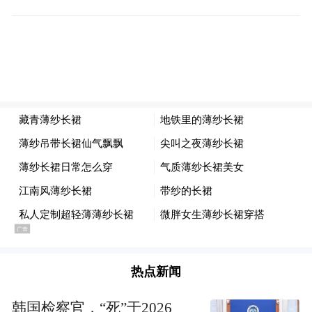
朱凯迪更做出奇怪举动，试图爬上墙，结果
被建制派议员和保安合力拉走。
在多次呼吁无果后，李慧琼表示，反对派议
员阻挠会议举行，而任何人在议会内袭击和
干预立法会职员，都有机会触犯《立法会
（权力及特权）条例》，她先后向多名反对
派议员发出警告。朱凯廸和陈志全之后被保
安抬离会议室，杨岳桥、谭文豪、尹兆坚、
黄碧云和许智峰也被逐出会场。（海外网 朱
惠悦）
热点新闻
韩国检察官，“死”于2026