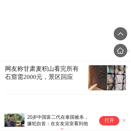
网友称甘肃麦积山看完所有
石窟需2000元，景区回应
20岁中国富二代在泰国被杀，
光
打开
嫌犯自首：在女友浴室看到他
弹