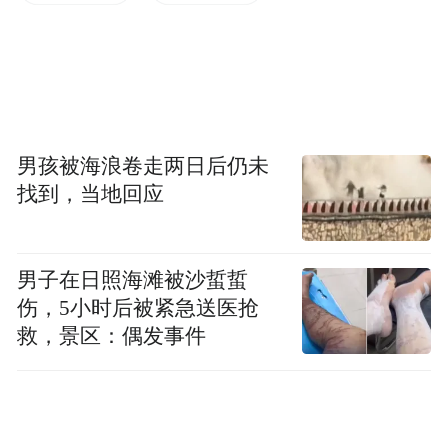
男孩被海浪卷走两日后仍未
找到，当地回应
图为朱凯迪爬墙（图源：文汇网）
男子在日照海滩被沙蜇蜇
期间，陈志全赤脚站在主席台右边的椅子
伤，5小时后被紧急送医抢
救，景区：偶发事件
上，又用议员的座椅霸占会议室通道，踩在
凳上叫嚣，期间还一度失去平衡。多名建制
派议员则呼吁陈志全不要站在椅子上，担心
他跌倒撞到主席台桌角。另一名反对派议员