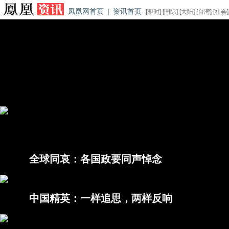
凤凰网首页
|
资讯首页
[
即时
] [
国际
] [
大陆
] [
台湾
] [
社会
]
10月5日，56岁的乔布斯在“家人的陪伴下平静地离去”，消息传
更是用大幅版面追忆乔布斯。而在这大规模的悼念潮中，其中却隐藏
规模反强于西方媒体；以及同样的中国媒体报道中却存在着两种不同
全球同哀：各国政要同声悼念
中国精英：一样追思，两样反响