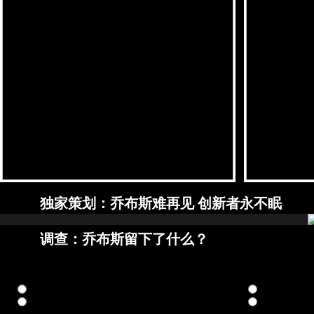
独家策划：乔布斯难再见 创新者永不眠
调查：乔布斯留下了什么？
1.你认为人们为什么关心乔布斯逝世的新闻？
苹果的灵魂没了，苹果产品可能从此后继无力
一种艺术、一
他的产品改变了世界，他的思想更影响了一代人
近期没有其他