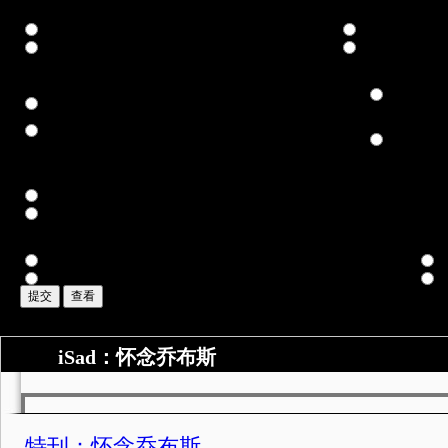
2.乔布斯在什么方面影响了你？
他的产品突破常规的性能和风格，改变了我的生活
他高超的审美品
他“跟随自己内心”的人生哲学，改变了我对人生的看法
没什么影响
3.你认为乔布斯如何影响了中国？
他在实用、
他让今天的中国人知道了世界领先水平的位置
看法
他“跟随自己内心”的人生哲学，对随波逐流的社会心态产生
他对于中国
冲击
4.你认为怎样才能复制乔布斯式的创新奇迹？
知识产权得到保护，真正的创新者可以获得有保障的收益
底子薄、起点低、用户的现实需求等等，不再是山寨的通行证
5.你认同乔布斯“跟随自己内心”，“人生而为改变世界”的人生哲学吗？
认同，他精彩的人生和最后的谢幕已经完美诠释了这一精神的可贵
不认同，社会环境不同，改变不了环境还是学着适应吧
iSad：怀念乔布斯
特刊：怀念乔布斯