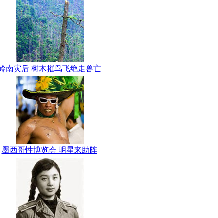
岭南灾后 树木摧鸟飞绝走兽亡
墨西哥性博览会 明星来助阵