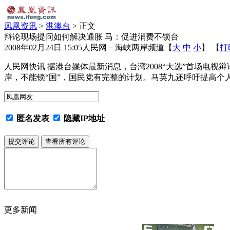
凤凰资讯
>
港澳台
> 正文
辩论现场提问如何解决通胀 马：促进消费不锁台
2008年02月24日 15:05
人民网－海峡两岸频道
【
大
中
小
】 【
打
人民网快讯 据港台媒体最新消息，台湾2008“大选”首场电
岸，不能锁“国”，国民党有完整的计划。马英九还呼吁提高个
匿名发表
隐藏IP地址
更多新闻