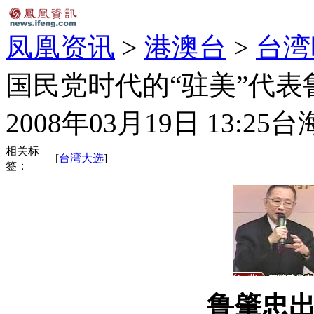
凤凰资讯
>
港澳台
>
台湾
国民党时代的“驻美”代
2008年03月19日 13:25
台
相关标
[
台湾大选
]
签：
鲁肇忠