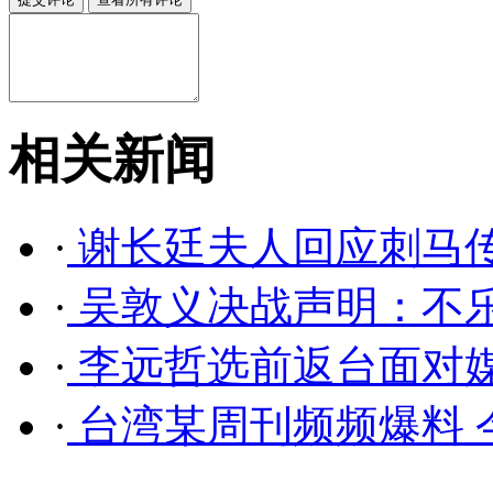
相关新闻
·
谢长廷夫人回应刺马传
·
吴敦义决战声明：不乐
·
李远哲选前返台面对媒
·
台湾某周刊频频爆料 