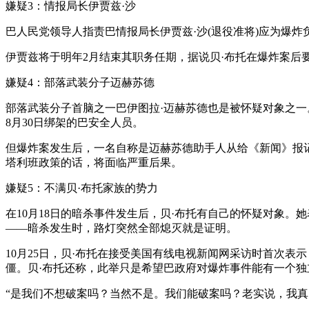
嫌疑3：情报局长伊贾兹·沙
巴人民党领导人指责巴情报局长伊贾兹·沙(退役准将)应为爆
伊贾兹将于明年2月结束其职务任期，据说贝·布托在爆炸案后
嫌疑4：部落武装分子迈赫苏德
部落武装分子首脑之一巴伊图拉·迈赫苏德也是被怀疑对象之一
8月30日绑架的巴安全人员。
但爆炸案发生后，一名自称是迈赫苏德助手人从给《新闻》报
塔利班政策的话，将面临严重后果。
嫌疑5：不满贝·布托家族的势力
在10月18日的暗杀事件发生后，贝·布托有自己的怀疑对象
——暗杀发生时，路灯突然全部熄灭就是证明。
10月25日，贝·布托在接受美国有线电视新闻网采访时首次表
僵。贝·布托还称，此举只是希望巴政府对爆炸事件能有一个独
“是我们不想破案吗？当然不是。我们能破案吗？老实说，我真