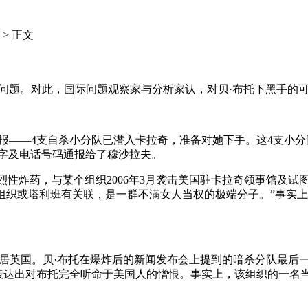
> 正文
问题。对此，国际问题观察家与分析家认，对贝·布托下黑手的
报——4支自杀小分队已潜入卡拉奇，准备对她下手。这4支小分
名字及电话号码通报给了穆沙拉夫。
4烈性炸药，与某个组织2006年3月袭击美国驻卡拉奇领事馆及
’组织或塔利班有关联，是一群不满女人当权的极端分子。”事实
现居英国。贝·布托在爆炸后的新闻发布会上提到的暗杀分队最后
表达出对布托完全听命于美国人的憎恨。事实上，该组织的一名当地