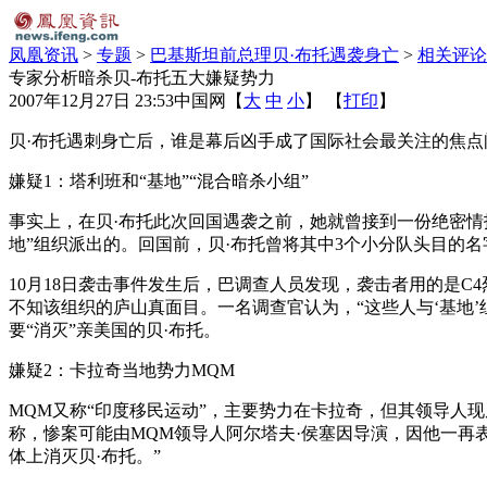
凤凰资讯
>
专题
>
巴基斯坦前总理贝·布托遇袭身亡
>
相关评论
专家分析暗杀贝-布托五大嫌疑势力
2007年12月27日 23:53
中国网
【
大
中
小
】 【
打印
】
贝·布托遇刺身亡后，谁是幕后凶手成了国际社会最关注的焦点
嫌疑1：塔利班和“基地”“混合暗杀小组”
事实上，在贝·布托此次回国遇袭之前，她就曾接到一份绝密情
地”组织派出的。回国前，贝·布托曾将其中3个小分队头目的
10月18日袭击事件发生后，巴调查人员发现，袭击者用的是C
不知该组织的庐山真面目。一名调查官认为，“这些人与‘基地
要“消灭”亲美国的贝·布托。
嫌疑2：卡拉奇当地势力MQM
MQM又称“印度移民运动”，主要势力在卡拉奇，但其领导人
称，惨案可能由MQM领导人阿尔塔夫·侯塞因导演，因他一再
体上消灭贝·布托。”