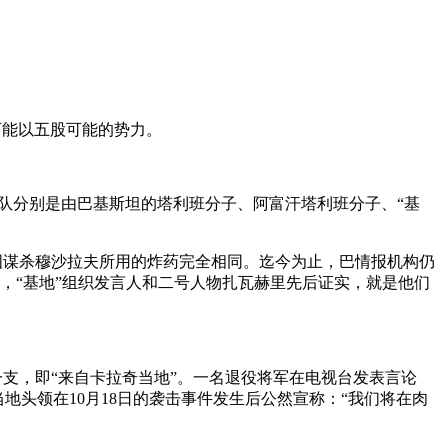
可能以五股可能的势力。
队分别是由巴基斯坦的塔利班分子、阿富汗塔利班分子、“基
试图谋杀穆沙拉夫所用的炸药完全相同。迄今为止，巴情报机构仍
上，“基地”组织发言人和二号人物扎瓦赫里先后证实，就是他们
一支，即“来自卡拉奇当地”。一名退役将军在电视台发表言论
头领在10月18日的袭击事件发生后公然宣称：“我们将在肉