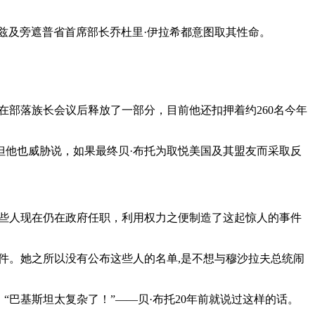
贾兹及旁遮普省首席部长乔杜里·伊拉希都意图取其性命。
在部落族长会议后释放了一部分，目前他还扣押着约260名今年
但他也威胁说，如果最终贝·布托为取悦美国及其盟友而采取反
一些人现在仍在政府任职，利用权力之便制造了这起惊人的事件
事件。她之所以没有公布这些人的名单,是不想与穆沙拉夫总统闹
巴基斯坦太复杂了！”——贝·布托20年前就说过这样的话。