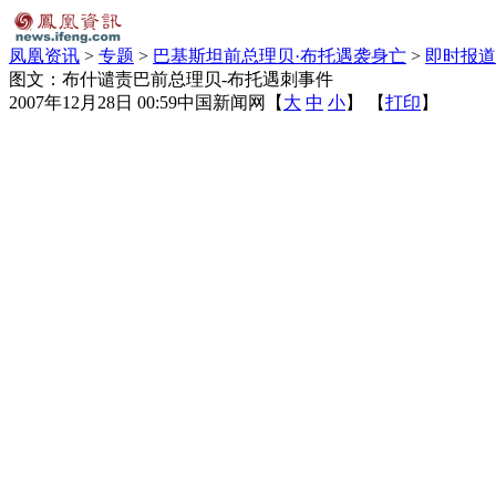
凤凰资讯
>
专题
>
巴基斯坦前总理贝·布托遇袭身亡
>
即时报道
图文：布什谴责巴前总理贝-布托遇刺事件
2007年12月28日 00:59
中国新闻网
【
大
中
小
】 【
打印
】