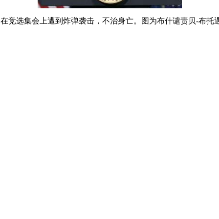
7日在竞选集会上遭到炸弹袭击，不治身亡。图为布什谴责贝-布托遇