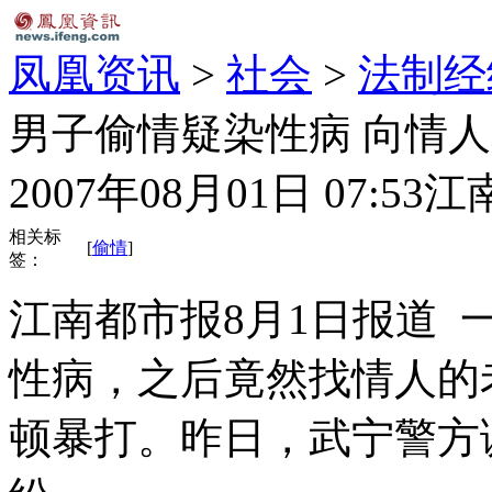
凤凰资讯
>
社会
>
法制经
男子偷情疑染性病 向情
2007年08月01日 07:53
江
相关标
[
偷情
]
签：
江南都市报8月1日报道
性病，之后竟然找情人的
顿暴打。昨日，武宁警方