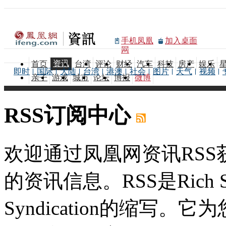
手机凤凰
加入桌面
网
资讯
首页
台湾
评论
财经
汽车
科技
房产
娱乐
即时
国际
大陆
台湾
港澳
社会
图片
天气
视频
亲子
游戏
城市
论坛
博报
微博
RSS订阅中心
欢迎通过凤凰网资讯RS
的资讯信息。RSS是Rich Site
Syndication的缩写