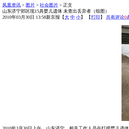
凤凰资讯
>
图片
>
社会图片
> 正文
山东济宁郊区现15具婴儿遗体 未查出丢弃者（组图）
2010年03月30日 13:58
新京报
【
大
中
小
】 【
打印
】
共有评论
0
2010年3月30日上午，山东济宁，相关工作人员在打捞婴儿遗