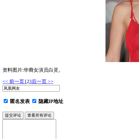
资料图片:华裔女演员白灵。
<< 前一页
1
2
3
后一页 >>
匿名发表
隐藏IP地址