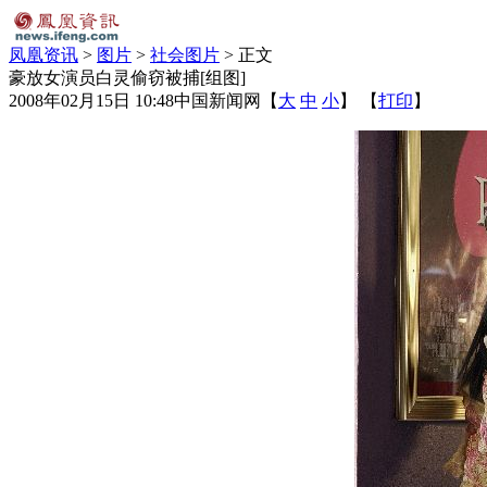
凤凰资讯
>
图片
>
社会图片
> 正文
豪放女演员白灵偷窃被捕[组图]
2008年02月15日 10:48
中国新闻网
【
大
中
小
】 【
打印
】