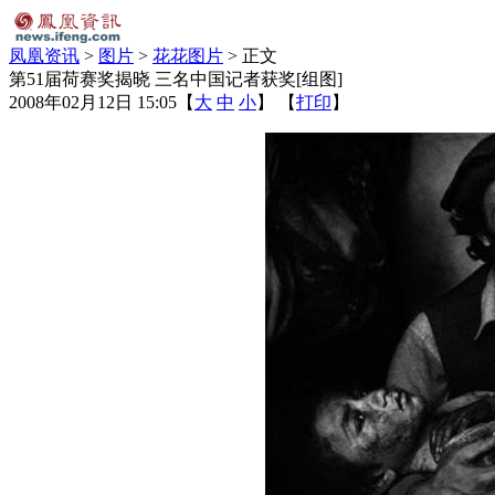
凤凰资讯
>
图片
>
花花图片
> 正文
第51届荷赛奖揭晓 三名中国记者获奖[组图]
2008年02月12日 15:05
【
大
中
小
】 【
打印
】