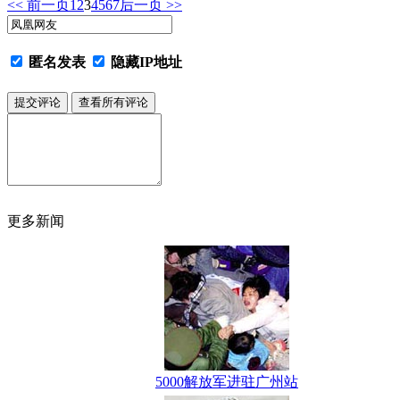
<< 前一页
1
2
3
4
5
6
7
后一页 >>
匿名发表
隐藏IP地址
更多新闻
5000解放军进驻广州站