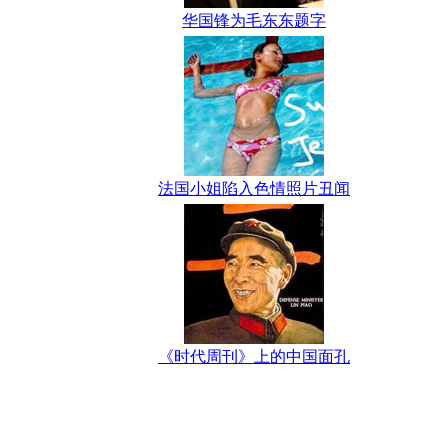
华国锋为毛东东题字
法国小姐陷入色情照片丑闻
《时代周刊》上的中国面孔