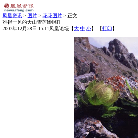
凤凰资讯
>
图片
>
花花图片
> 正文
难得一见的天山雪莲[组图]
2007年12月28日 15:11
凤凰论坛
【
大
中
小
】 【
打印
】