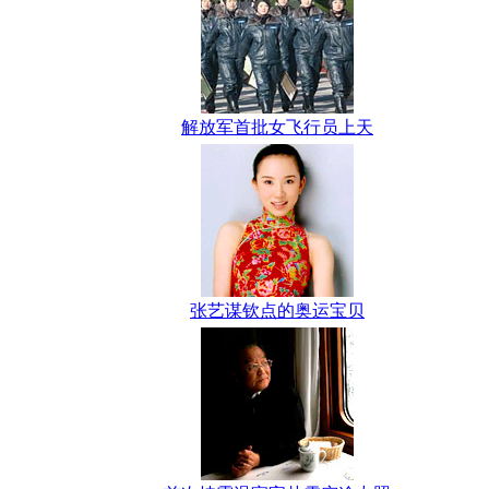
解放军首批女飞行员上天
张艺谋钦点的奥运宝贝