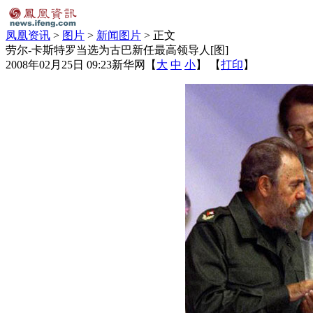
凤凰资讯
>
图片
>
新闻图片
> 正文
劳尔-卡斯特罗当选为古巴新任最高领导人[图]
2008年02月25日 09:23
新华网
【
大
中
小
】 【
打印
】