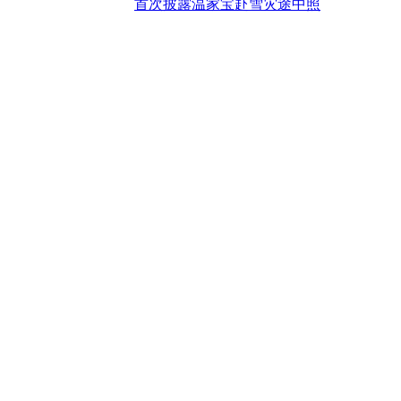
首次披露温家宝赴雪灾途中照