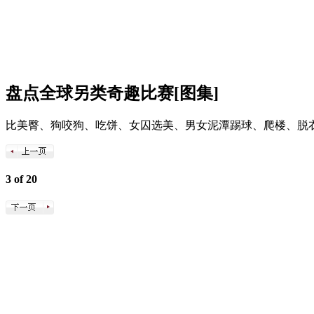
盘点全球另类奇趣比赛[图集]
比美臀、狗咬狗、吃饼、女囚选美、男女泥潭踢球、爬楼、脱衣服
3 of 20