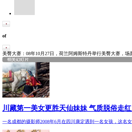
of
美臀大赛：08年10月27日，荷兰阿姆斯特丹举行美臀大赛，场
川藏第一美女更胜天仙妹妹 气质脱俗走红网
一名成都的摄影师2008年6月在四川康定遇到一名女孩，这