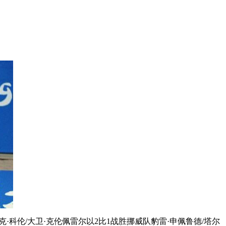
科伦/大卫·克伦佩雷尔以2比1战胜挪威队豹雷·申佩鲁德/塔尔