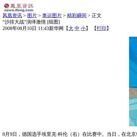
凤凰资讯
>
图片
>
奥运图片
>
精彩瞬间
> 正文
“沙排大战”演绎激情 [组图]
2008年08月10日 11:43
新华网
【
大
中
小
】 【
打印
】
8月9日，德国选手埃里克·科伦（右）在比赛中。当日，在北京