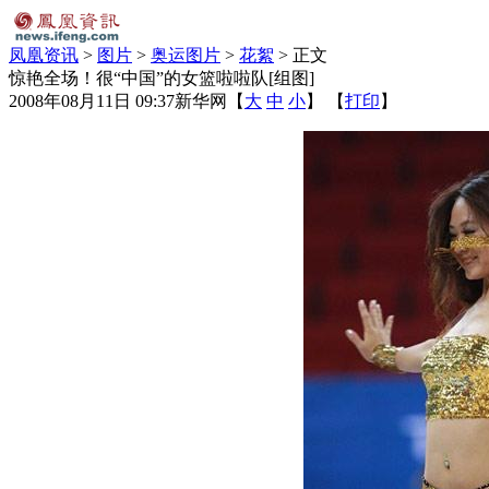
凤凰资讯
>
图片
>
奥运图片
>
花絮
> 正文
惊艳全场！很“中国”的女篮啦啦队[组图]
2008年08月11日 09:37
新华网
【
大
中
小
】 【
打印
】