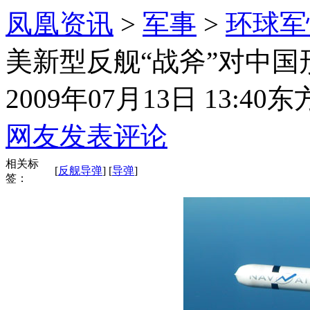
凤凰资讯
>
军事
>
环球军
美新型反舰“战斧”对中
2009年07月13日 13:40
东
网友发表评论
相关标
[
反舰导弹
] [
导弹
]
签：