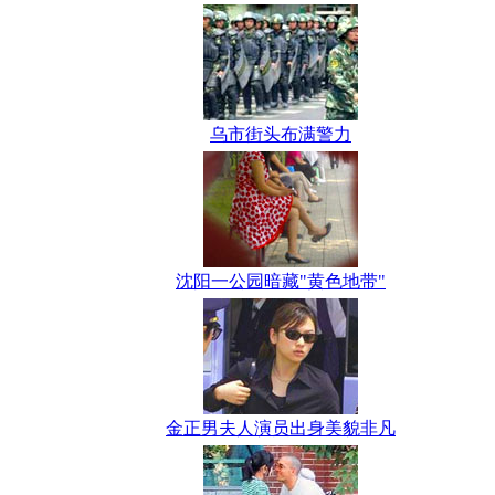
乌市街头布满警力
沈阳一公园暗藏"黄色地带"
金正男夫人演员出身美貌非凡