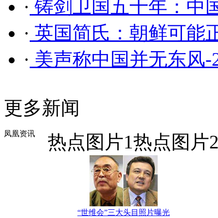
·
铸剑卫国五十年：中国
·
英国简氏：朝鲜可能
·
美声称中国并无东风-
更多新闻
凤凰资讯
热点图片1
热点图片
“世维会”三大头目照片曝光