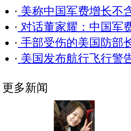
·
美称中国军费增长不
·
对话董家耀：中国军费
·
手部受伤的美国防部长
·
美国发布航行飞行警告 
更多新闻