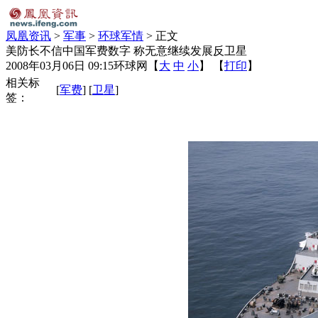
凤凰资讯
>
军事
>
环球军情
> 正文
美防长不信中国军费数字 称无意继续发展反卫星
2008年03月06日 09:15
环球网
【
大
中
小
】 【
打印
】
相关标
[
军费
] [
卫星
]
签：