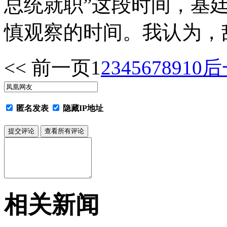
总统就职”这段时间，基
慎观察的时间。我认为，
<< 前一页
1
2
3
4
5
6
7
8
9
10
后
匿名发表
隐藏IP地址
相关新闻