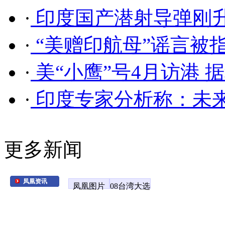
·
印度国产潜射导弹刚
·
“美赠印航母”谣言被
·
美“小鹰”号4月访港 
·
印度专家分析称：未
更多新闻
凤凰资讯
凤凰图片
08台湾大选