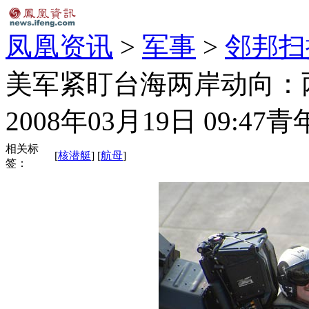
凤凰资讯
>
军事
>
邻邦扫
美军紧盯台海两岸动向：
2008年03月19日 09:47
青
相关标
[
核潜艇
] [
航母
]
签：