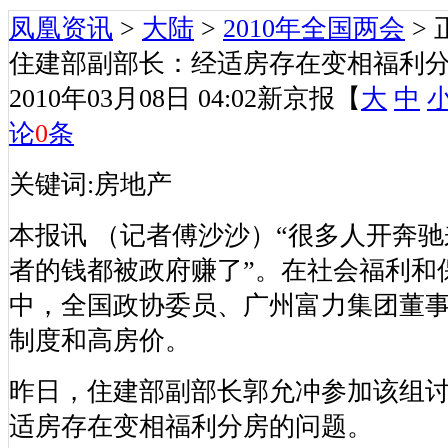
凤凰资讯
>
大陆
>
2010年全国两会
> 
住建部副部长：经适房存在变相福利
2010年03月08日 04:02
新京报
【
大
中
论
0
条
关键词:房地产
本报讯 （记者傅沙沙）“很多人开奔驰
者的钱都被政府赚了”。在社会福利和
中，全国政协委员、广州富力集团董
制度和高房价。
昨日，住建部副部长郭允冲参加该组
适房存在变相福利分房的问题。