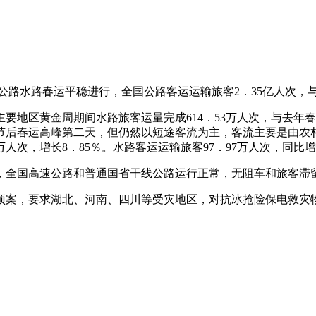
的公路水路春运平稳进行，全国公路客运运输旅客2．35亿人次，
地区黄金周期间水路旅客运量完成614．53万人次，与去年春
后春运高峰第二天，但仍然以短途客流为主，客流主要是由农村
万人次，增长8．85％。水路客运运输旅客97．97万人次，同比增
时，全国高速公路和普通国省干线公路运行正常，无阻车和旅客滞
预案，要求湖北、河南、四川等受灾地区，对抗冰抢险保电救灾