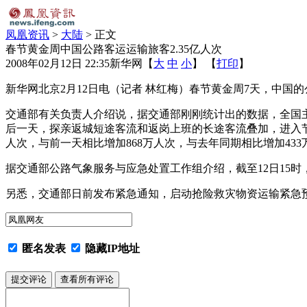
凤凰资讯
>
大陆
> 正文
春节黄金周中国公路客运运输旅客2.35亿人次
2008年02月12日 22:35
新华网
【
大
中
小
】 【
打印
】
新华网北京2月12日电（记者 林红梅）春节黄金周7天，中国
交通部有关负责人介绍说，据交通部刚刚统计出的数据，全国主要
后一天，探亲返城短途客流和返岗上班的长途客流叠加，进入节
人次，与前一天相比增加868万人次，与去年同期相比增加433
据交通部公路气象服务与应急处置工作组介绍，截至12日15
另悉，交通部日前发布紧急通知，启动抢险救灾物资运输紧急
匿名发表
隐藏IP地址