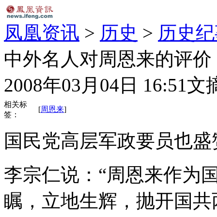
凤凰资讯
>
历史
>
历史纪
中外名人对周恩来的评价
2008年03月04日 16:51
文
相关标
[
周恩来
]
签：
国民党高层军政要员也盛
李宗仁说：“周恩来作为
瞩，立地生辉，抛开国共