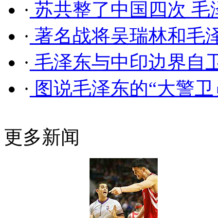
·
苏共整了中国四次 毛
·
著名战将吴瑞林和毛
·
毛泽东与中印边界自
·
图说毛泽东的“大警卫
更多新闻