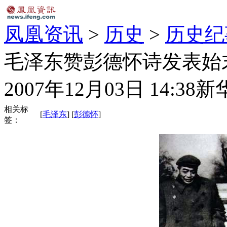
凤凰资讯
>
历史
>
历史纪
毛泽东赞彭德怀诗发表始末
2007年12月03日 14:38
新
相关标
[
毛泽东
] [
彭德怀
]
签：