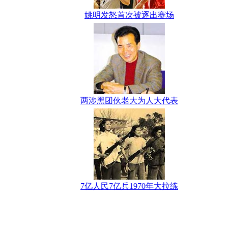
姚明发怒首次被逐出赛场
两涉黑团伙老大为人大代表
7亿人民7亿兵1970年大拉练