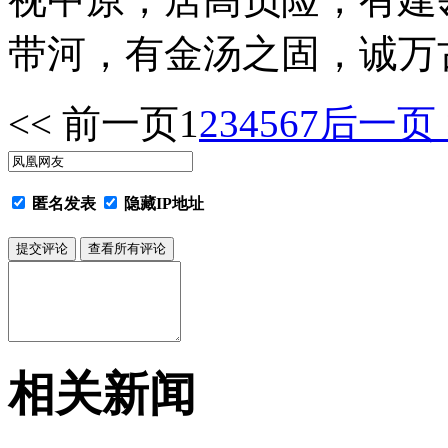
带河，有金汤之固，诚万
<< 前一页
1
2
3
4
5
6
7
后一页 
匿名发表
隐藏IP地址
相关新闻