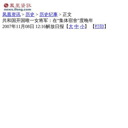
凤凰资讯
>
历史
>
历史纪事
> 正文
共和国开国唯一女将军：在“集体宿舍”度晚年
2007年11月08日 12:16
解放日报
【
大
中
小
】 【
打印
】