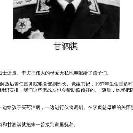
烈士遗孤。李贞把伟大的母爱无私地奉献给了孩子们。
，解放后曾任国务院粮食部副部长、党组书记，1957年生命垂
有组织安排，我们这些老战友也会帮助照顾好的。”随后，她就把
一边给孩子买药治病，一边进行伙食调剂。在李贞慈母般的关怀
李贞和甘泗淇就把朱一普接到家里抚养。