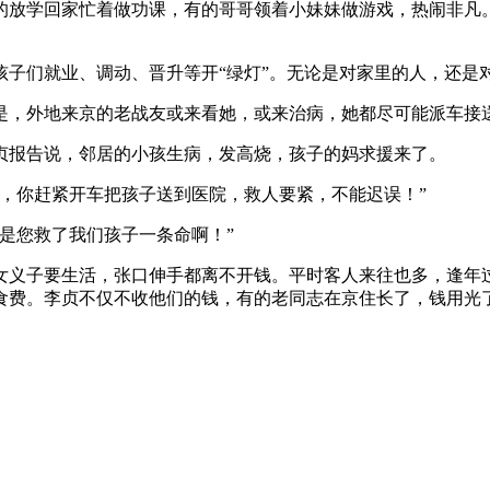
的放学回家忙着做功课，有的哥哥领着小妹妹做游戏，热闹非凡
孩子们就业、调动、晋升等开“绿灯”。无论是对家里的人，还是
是，外地来京的老战友或来看她，或来治病，她都尽可能派车接
贞报告说，邻居的小孩生病，发高烧，孩子的妈求援来了。
，你赶紧开车把孩子送到医院，救人要紧，不能迟误！”
是您救了我们孩子一条命啊！”
义女义子要生活，张口伸手都离不开钱。平时客人来往也多，逢年
食费。李贞不仅不收他们的钱，有的老同志在京住长了，钱用光