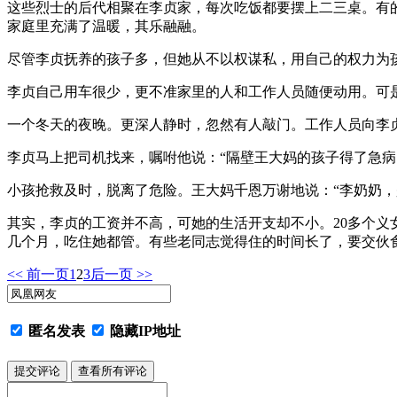
这些烈士的后代相聚在李贞家，每次吃饭都要摆上二三桌。有
家庭里充满了温暖，其乐融融。
尽管李贞抚养的孩子多，但她从不以权谋私，用自己的权力为
李贞自己用车很少，更不准家里的人和工作人员随便动用。可
一个冬天的夜晚。更深人静时，忽然有人敲门。工作人员向李
李贞马上把司机找来，嘱咐他说：“隔壁王大妈的孩子得了急病
小孩抢救及时，脱离了危险。王大妈千恩万谢地说：“李奶奶，
其实，李贞的工资并不高，可她的生活开支却不小。20多个
几个月，吃住她都管。有些老同志觉得住的时间长了，要交伙
<< 前一页
1
2
3
后一页 >>
匿名发表
隐藏IP地址