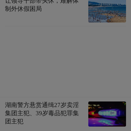
让领导干部带头休，难解体
制外休假困局
湖南警方悬赏通缉27岁卖淫
集团主犯、39岁毒品犯罪集
团主犯