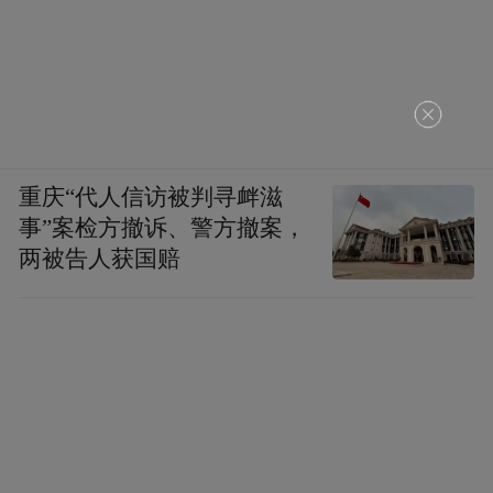
重庆“代人信访被判寻衅滋
事”案检方撤诉、警方撤案，
两被告人获国赔