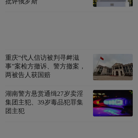
批评俄罗斯
重庆“代人信访被判寻衅滋
事”案检方撤诉、警方撤案，
两被告人获国赔
湖南警方悬赏通缉27岁卖淫
集团主犯、39岁毒品犯罪集
团主犯