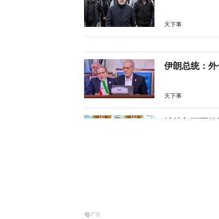
天下事
伊朗总统：外
天下事
沙特与两国签
天下事
“美军最高将
天下事