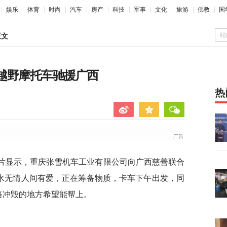
娱乐
体育
时尚
汽车
房产
科技
军事
文化
旅游
佛教
国
站
正文
台越野摩托车驰援广西
热
图片显示，重庆张雪机车工业有限公司向广西慈善联合
洪水无情人间有爱，正在筹备物质，卡车下午出发，同
路冲毁的地方希望能帮上。