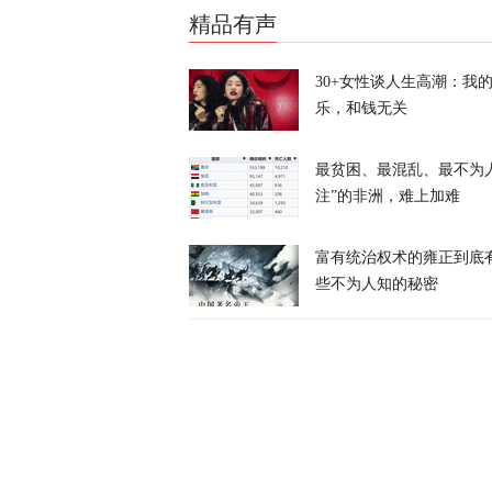
精品有声
耗资4亿美元
30+女性谈人生高潮：我
天下事
乐，和钱无关
最贫困、最混乱、最不为
注”的非洲，难上加难
富有统治权术的雍正到底
卢卡申科：将
些不为人知的秘密
天下事
加强集体威慑
天下事