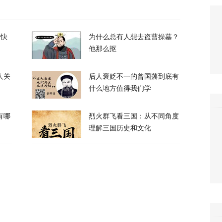
，特朗普的白宫宴会厅修建项目被叫停
的快
为什么总有人想去盗曹操墓？
56
他那么抠
人关
后人褒贬不一的曾国藩到底有
什么地方值得我们学
有哪
烈火群飞看三国：从不同角度
农忙季节不好好干活的人都发配边疆充军！
理解三国历史和文化
50
力，土耳其、沙特、巴基斯坦签署军事协议
51