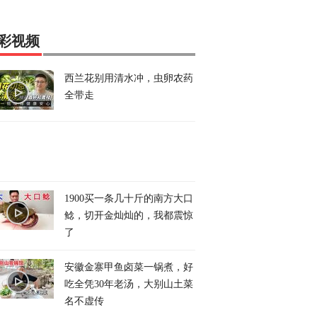
彩视频
西兰花别用清水冲，虫卵农药
全带走
1900买一条几十斤的南方大口
鲶，切开金灿灿的，我都震惊
了
安徽金寨甲鱼卤菜一锅煮，好
吃全凭30年老汤，大别山土菜
名不虚传