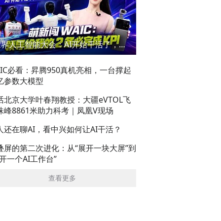
世界人工智能大会：AI开始干活了，但到底干的怎么样？萌新闯WAIC
AIC必看：昇腾950真机亮相，一台撑起
亿参数大模型
话北京大学叶春翔教授：大疆eVTOL飞
珠峰8861米助力科考｜凤凰V现场
人还在聊AI，看中兴如何让AI干活？
叠屏的第二次进化：从“展开一块大屏”到
展开一个AI工作台”
查看更多