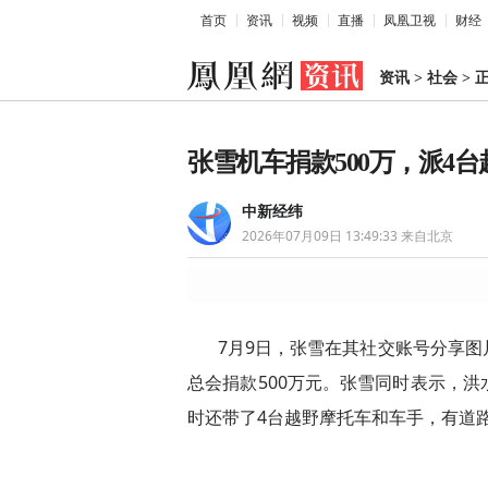
首页
资讯
视频
直播
凤凰卫视
财经
资讯
>
社会
>
张雪机车捐款500万，派4
中新经纬
2026年07月09日 13:49:33
来自北京
7月9日，张雪在其社交账号分享
总会捐款500万元。张雪同时表示，
时还带了4台越野摩托车和车手，有道