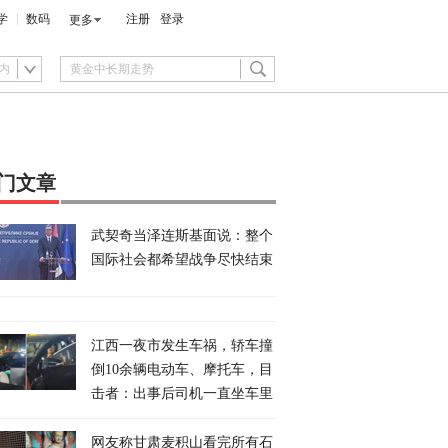
学
数码
注册
登录
更多
内
门文章
武契奇当泽连斯基面说：整个
国际社会都希望战争尽快结束
江西一夜市发生车祸，轿车撞
倒10余辆电动车、摩托车，目
击者：出事后司机一直坐车里
网友称甘肃麦积山看完所有石