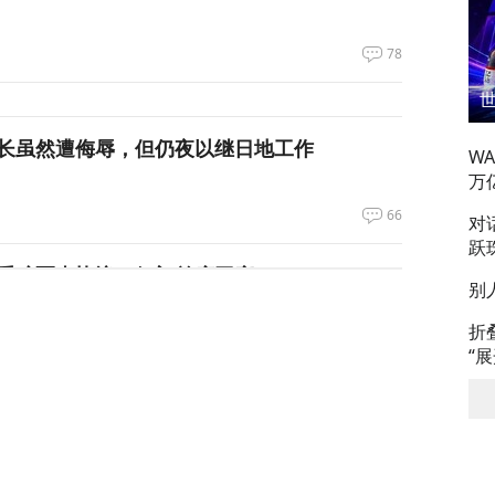
78
长虽然遭侮辱，但仍夜以继日地工作
W
万
66
对
跃
重磅军事协议，伊朗首度回应！
别
折
123
“
领正在寻找退路”
71