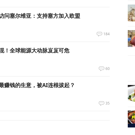
访问塞尔维亚：支持塞方加入欧盟
184
现！全球能源大动脉岌岌可危
60
最赚钱的生意，被AI连根拔起？
35