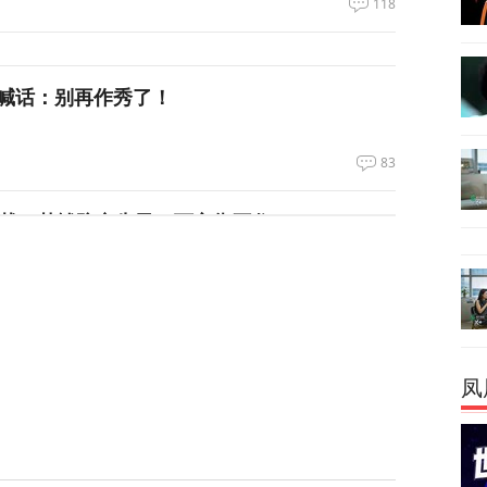
118
喊话：别再作秀了！
83
拦截！基辅防空失灵，西方靠不住了
358
私下支持万斯参加下届美国大选
凤
3
升机遭遇飞行安全事件，现场监控画面曝光