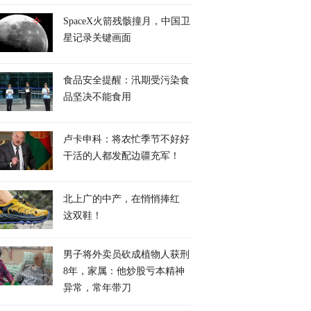
SpaceX火箭残骸撞月，中国卫
星记录关键画面
食品安全提醒：汛期受污染食
品坚决不能食用
是如何从亲美附庸，
作为次子，穆杰塔巴为何
美伊战火烧到苏伊士
了中东反美排头兵？
能接任伊朗最高领袖？
门口，美国天然气船
卢卡申科：将农忙季节不好好
招，谁干的？
干活的人都发配边疆充军！
北上广的中产，在悄悄捧红
这双鞋！
男子将外卖员砍成植物人获刑
8年，家属：他炒股亏本精神
异常，常年带刀