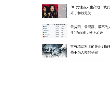
30+女性谈人生高潮：我
天下事
乐，和钱无关
最贫困、最混乱、最不为
注”的非洲，难上加难
富有统治权术的雍正到底
岛内演习首日
些不为人知的秘密
抓不到？
又又切克闹
俄方痛斥日本
罗斯
天下事
西班牙前线观