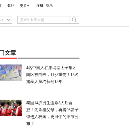
学
数码
注册
登录
更多
内
门文章
4名中国人在柬埔寨太子集团
园区被围殴，1死3重伤！15名
施暴人员均获刑13年
泰国14岁男生连杀8人后自
戕！先杀祖父母，再携98发子
弹进入校园，更可怕的细节公
布了