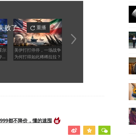
失败
了
重播
霍尔
美伊打打停停，一场战争
为了哈梅内伊顺利接棒伊
伊朗
夺主
为何打得如此稀稀拉拉？
朗政权，霍梅尼做了什么
变成
安排？
999都不降价，懂的速囤