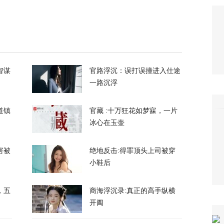
40
万吨！美国囤铜量或破百年纪录，背后意图耐人
智谋
官路浮沉：误打误撞进入仕途
一路沉浮
8
道镇
官藏 :十万狂花如梦寐，一片
冰心在玉壶
害被
绝地反击:得罪顶头上司被穿
小鞋后
朗普与美防长爆发激烈争执
，五
商海浮沉录:真正的高手纵横
124
开阖