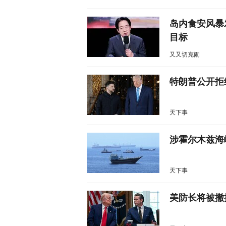
岛内食安风暴
目标
又又切克闹
特朗普公开拒
天下事
涉霍尔木兹海
天下事
美防长将被撤