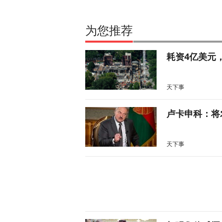
为您推荐
耗资4亿美元
天下事
卢卡申科：将
天下事