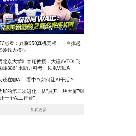
世界人工智能大会：AI开始干活了，但到底干的怎么样？萌新闯WAIC
AIC必看：昇腾950真机亮相，一台撑起
亿参数大模型
话北京大学叶春翔教授：大疆eVTOL飞
珠峰8861米助力科考｜凤凰V现场
人还在聊AI，看中兴如何让AI干活？
叠屏的第二次进化：从“展开一块大屏”到
展开一个AI工作台”
查看更多