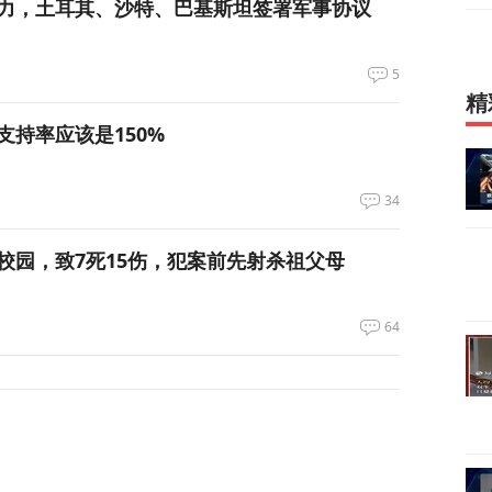
力，土耳其、沙特、巴基斯坦签署军事协议
5
精
支持率应该是150%
34
校园，致7死15伤，犯案前先射杀祖父母
64