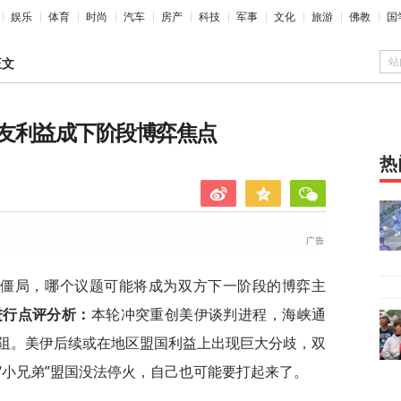
娱乐
体育
时尚
汽车
房产
科技
军事
文化
旅游
佛教
国
站
正文
友利益成下阶段博弈焦点
热
入僵局，哪个议题可能将成为双方下一阶段的博弈主
进行点评分析：
本轮冲突重创美伊谈判进程，海峡通
阻。美伊后续或在地区盟国利益上出现巨大分歧，双
“小兄弟”盟国没法停火，自己也可能要打起来了。