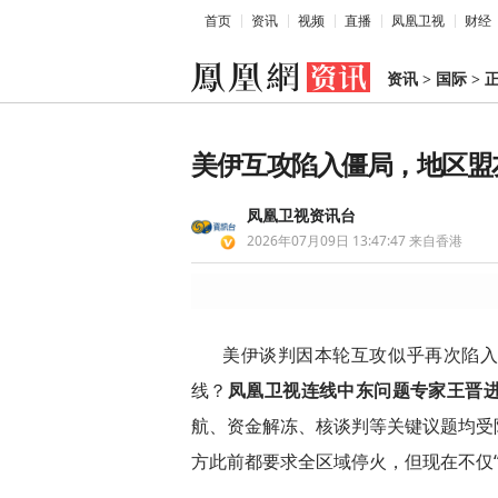
首页
资讯
视频
直播
凤凰卫视
财经
资讯
>
国际
>
美伊互攻陷入僵局，地区盟
凤凰卫视资讯台
2026年07月09日 13:47:47
来自香港
美伊谈判因本轮互攻似乎再次陷
线？
凤凰卫视连线中东问题专家王晋
航、资金解冻、核谈判等关键议题均受
方此前都要求全区域停火，但现在不仅