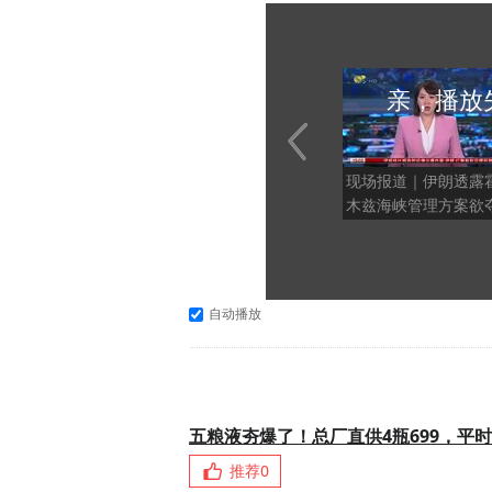
亲，播放
现场报道｜伊朗透露
木兹海峡管理方案欲
动权
自动播放
五粮液夯爆了！总厂直供4瓶699，平时
推荐
0