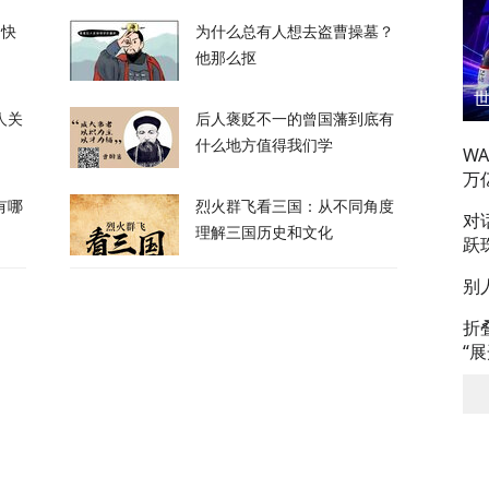
的快
为什么总有人想去盗曹操墓？
12
他那么抠
人关
后人褒贬不一的曾国藩到底有
什么地方值得我们学
W
万
有哪
烈火群飞看三国：从不同角度
对
，台军丢盔弃甲，赖清德深夜逃跑，赌解放军
理解三国历史和文化
跃
别
12
折
“
政客广岛致辞：不提美国是投弹国，却批评俄
374
察：一条社交媒体视频，为何让上万年轻人赌