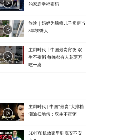
的家庭幸福密码
旅途｜妈妈为脑瘫儿子卖房当
8年蜘蛛人
主厨时代丨中国最贵宵夜:双
生不夜粥 每晚都有人花两万
吃一桌
主厨时代 | 中国”最贵“大排档
潮汕扫地僧：双生不夜粥
3D打印机放家里到底安不安