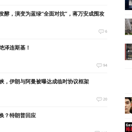
发酵，演变为蓝绿“全面对抗”，蒋万安成围攻
6
绝泽连斯基！
94
峡，伊朗与阿曼被曝达成临时协议框架
20
换？特朗普回应