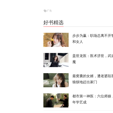
命游向欧洲？
凤凰大参考
好书精选
一个月囤20
寻味？
步步为赢：职场总离不开
和女人
又又切克闹
盖世龙医：医术济世，武
魔
最窝囊的女婿，遭老婆陷
狼狈地赶出家门
美媒爆料：特
都市第一神医：六位师娘
天下事
年学艺成