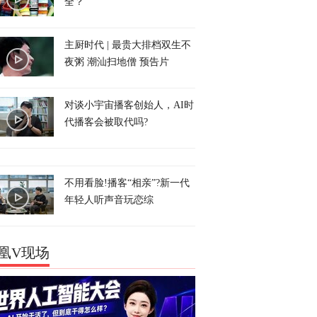
全？
主厨时代 | 最贵大排档双生不
夜粥 潮汕扫地僧 预告片
对谈小宇宙播客创始人，AI时
代播客会被取代吗?
不用看脸!播客“相亲”?新一代
年轻人听声音玩恋综
凰V现场