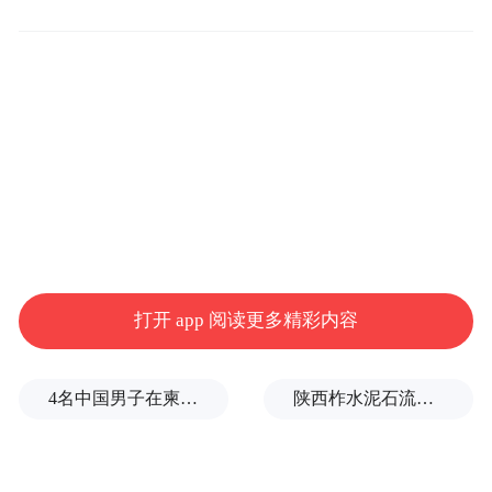
打开 app 阅读更多精彩内容
4名中国男子在柬埔寨杀人抛尸，被判无期
陕西柞水泥石流已致2人死亡，仍有1人失联
另外就是美国的地区盟国，尤其是北约盟