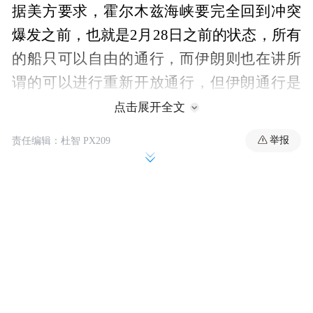
据美方要求，霍尔木兹海峡要完全回到冲突
爆发之前，也就是2月28日之前的状态，所有
的船只可以自由的通行，而伊朗则也在讲所
谓的可以进行重新开放通行，但伊朗通行是
有前提性条件的，即所有的船只要向伊朗报
点击展开全文
备，得到伊朗的同意，也就是说必须要美国
举报
责任编辑：杜智 PX209
接受伊朗在霍尔木兹海峡的主导权。另外，
考虑到近期美国已结束了所谓的“250周年国
庆日”，美国政府或许能稍微放下一些国内的
政治负担。