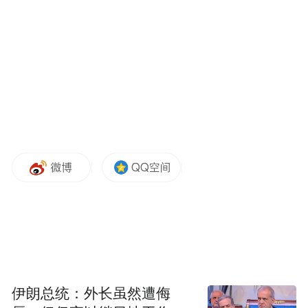
国，更多希望美国能够展示强硬姿态来重新
打通霍尔木兹海峡。例如，英国和法国此前
发表联合声明，称两国将与阿曼合作保障其
主权领海航运安全。所以在这种背景下，美
国和伊朗之间爆发冲突是有必然性的。
偶然性体现在，据各方汇总的信息来看，伊
朗认为有三艘船只没有向伊朗报备，随即进
行了警告，随后美国以此为由向霍尔木兹海
峡周边的伊朗的军事基地，或阵地目标发动
了攻击。伊朗随后进行反击，打击了美国在
科威特、巴林，包括卡塔尔的一些军事基
地，所以形成了美国和伊朗之间相互冲突、
伊朗总统：外长虽然遭侮
博弈的局面。