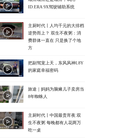
ID.ERA 9X驾驶辅助系统
主厨时代丨人均千元的大排档
逆势而上？ 双生不夜粥：消
费群体一直在 只是换了个地
方
把副驾宠上天，东风风神L8Y
的家庭幸福密码
旅途｜妈妈为脑瘫儿子卖房当
8年蜘蛛人
主厨时代丨中国最贵宵夜:双
生不夜粥 每晚都有人花两万
吃一桌