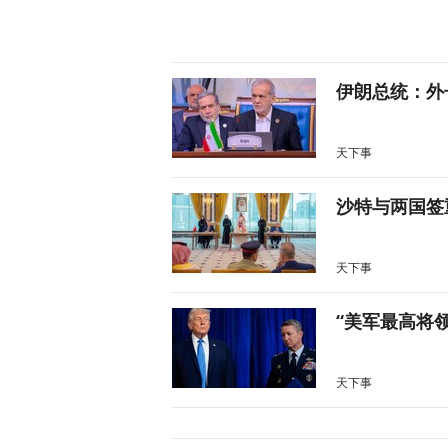
伊朗总统：外
天下事
沙特与两国签
天下事
“美军最高将
天下事