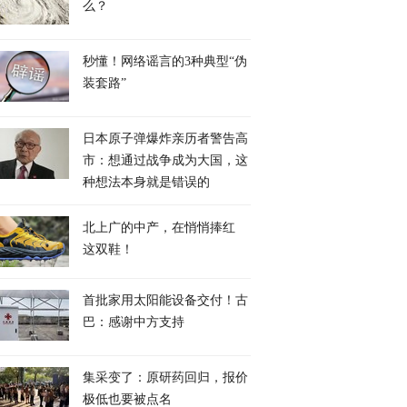
么？
秒懂！网络谣言的3种典型“伪
装套路”
日本原子弹爆炸亲历者警告高
市：想通过战争成为大国，这
种想法本身就是错误的
北上广的中产，在悄悄捧红
这双鞋！
首批家用太阳能设备交付！古
巴：感谢中方支持
集采变了：原研药回归，报价
极低也要被点名