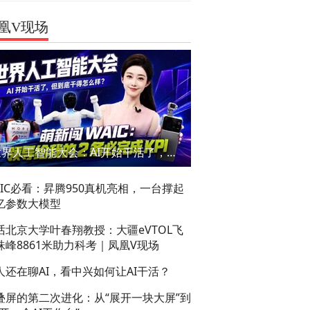
凰V现场
世界人工智能大会：AI开始干活了，但到底干的怎么样？萌新闯WAIC
AIC必看：昇腾950真机亮相，一台撑起
亿参数大模型
话北京大学叶春翔教授：大疆eVTOL飞
珠峰8861米助力科考｜凤凰V现场
人还在聊AI，看中兴如何让AI干活？
叠屏的第二次进化：从“展开一块大屏”到