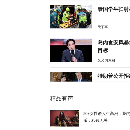
泰国学生扫射
天下事
岛内食安风暴
目标
又又切克闹
特朗普公开拒
天下事
精品有声
涉霍尔木兹海
30+女性谈人生高潮：我
乐，和钱无关
天下事