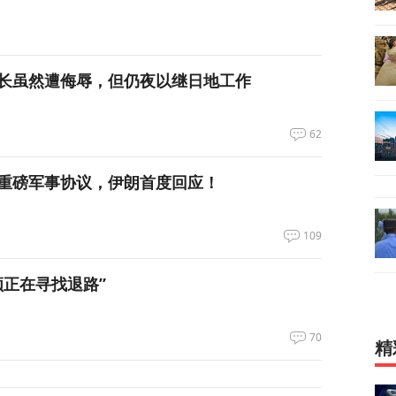
长虽然遭侮辱，但仍夜以继日地工作
62
重磅军事协议，伊朗首度回应！
109
领正在寻找退路”
70
精