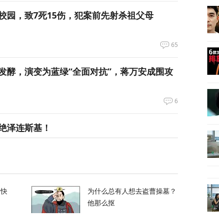
校园，致7死15伤，犯案前先射杀祖父母
65
发酵，演变为蓝绿“全面对抗”，蒋万安成围攻
6
绝泽连斯基！
105
峡，伊朗与阿曼被曝达成临时协议框架
的快
为什么总有人想去盗曹操墓？
他那么抠
21