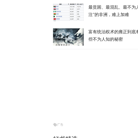
最贫困、最混乱、最不为
美防长将被撤
注”的非洲，难上加难
富有统治权术的雍正到底
天下事
些不为人知的秘密
伊朗议会议长
天下事
28枚导弹零
天下事
美媒：特朗普