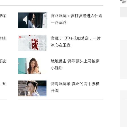
3
“
升机遭遇飞行安全事件，现场监控画面曝光
智谋
官路浮沉：误打误撞进入仕途
一路沉浮
13
道镇
官藏 :十万狂花如梦寐，一片
冰心在玉壶
，台军丢盔弃甲，赖清德深夜逃跑，赌解放军
害被
绝地反击:得罪顶头上司被穿
13
小鞋后
政客广岛致辞：不提美国是投弹国，却批评俄
，五
商海浮沉录:真正的高手纵横
开阖
376
察：一条社交媒体视频，为何让上万年轻人赌