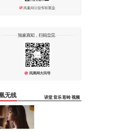
凰无线
讲堂
音乐
彩铃
视频