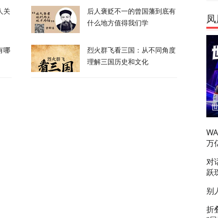
人关
后人褒贬不一的曾国藩到底有
凤
换？特朗普回应
什么地方值得我们学
120
有哪
烈火群飞看三国：从不同角度
理解三国历史和文化
喊话：别再作秀了！
85
拦截！基辅防空失灵，西方靠不住了
W
万
对
365
跃
私下支持万斯参加下届美国大选
别
折