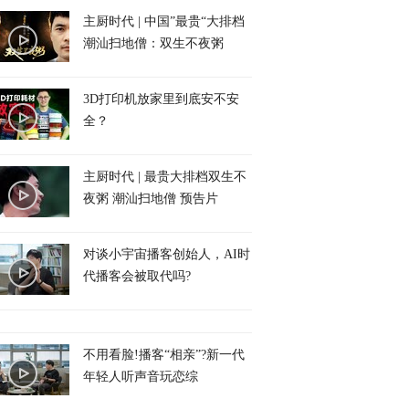
主厨时代 | 中国”最贵“大排档
潮汕扫地僧：双生不夜粥
3D打印机放家里到底安不安
全？
主厨时代 | 最贵大排档双生不
夜粥 潮汕扫地僧 预告片
对谈小宇宙播客创始人，AI时
代播客会被取代吗?
不用看脸!播客“相亲”?新一代
年轻人听声音玩恋综