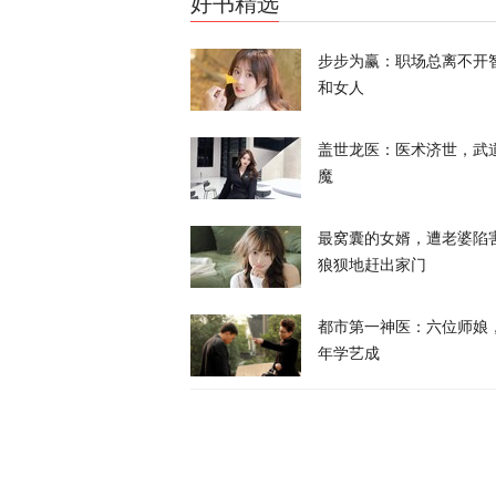
好书精选
天下事
特朗普所乘直
步步为赢：职场总离不开
和女人
天下事
盖世龙医：医术济世，武
魔
岛内演习首日
抓不到？
最窝囊的女婿，遭老婆陷
又又切克闹
狼狈地赶出家门
俄方痛斥日本
都市第一神医：六位师娘
罗斯
年学艺成
天下事
西班牙前线观
命游向欧洲？