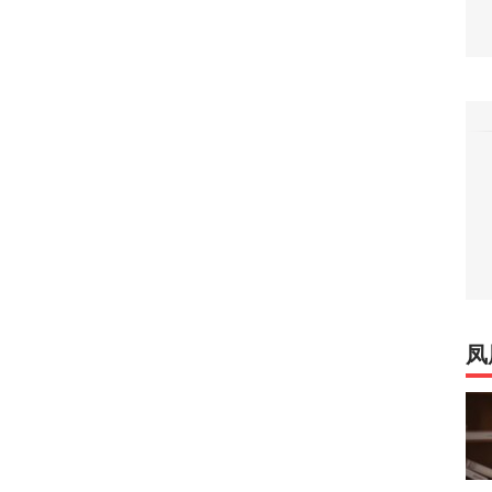
40
万吨！美国囤铜量或破百年纪录，背后意图耐人
8
朗普与美防长爆发激烈争执
124
们所有人！”反特朗普右翼密会，拟推卡尔森备
凤
36
长看上你了”，背后有大问题