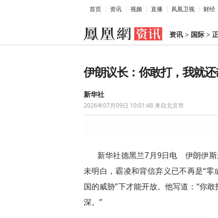
首页
资讯
视频
直播
凤凰卫视
财经
资讯
>
国际
>
伊朗议长：你敢打，我就还
新华社
2026年07月09日 10:01:48
来自北京市
新华社德黑兰7月9日电 伊朗伊
未明白，霸凌和背信弃义已不再是“零
国的威胁”下才能开放。他写道：“你
深。”