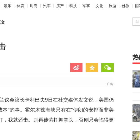
娱乐
体育
时尚
汽车
房产
科技
军事
文化
旅游
佛教
国
站
正文
击
热
斯兰议会议长卡利巴夫9日在社交媒体发文说，美国仍
成本”的事。霍尔木兹海峡只有在“伊朗的安排而非美
敢打，我就还击。别再徒劳挥舞拳头，否则只会陷得更