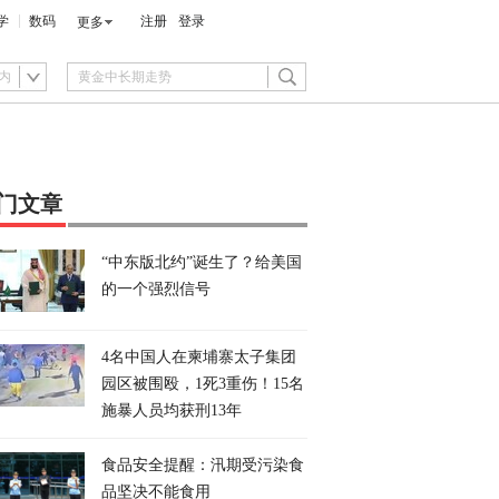
学
数码
注册
登录
更多
内
门文章
“中东版北约”诞生了？给美国
的一个强烈信号
4名中国人在柬埔寨太子集团
园区被围殴，1死3重伤！15名
施暴人员均获刑13年
食品安全提醒：汛期受污染食
品坚决不能食用