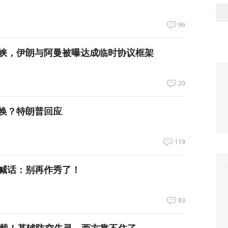
96
峡，伊朗与阿曼被曝达成临时协议框架
20
换？特朗普回应
119
喊话：别再作秀了！
83
拦截！基辅防空失灵，西方靠不住了