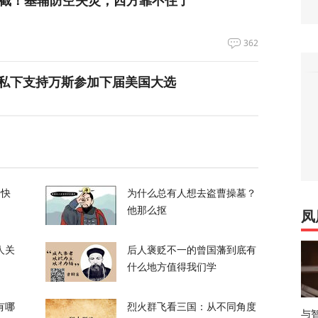
362
私下支持万斯参加下届美国大选
3
升机遭遇飞行安全事件，现场监控画面曝光
的快
为什么总有人想去盗曹操墓？
12
他那么抠
凤
，台军丢盔弃甲，赖清德深夜逃跑，赌解放军
人关
后人褒贬不一的曾国藩到底有
什么地方值得我们学
12
有哪
烈火群飞看三国：从不同角度
与