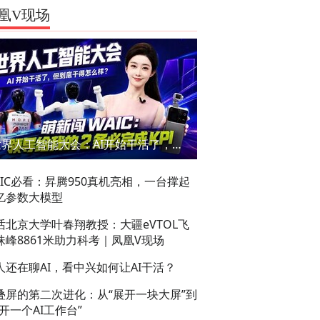
凰V现场
世界人工智能大会：AI开始干活了，但到底干的怎么样？萌新闯WAIC
AIC必看：昇腾950真机亮相，一台撑起
亿参数大模型
话北京大学叶春翔教授：大疆eVTOL飞
珠峰8861米助力科考｜凤凰V现场
人还在聊AI，看中兴如何让AI干活？
叠屏的第二次进化：从“展开一块大屏”到
展开一个AI工作台”