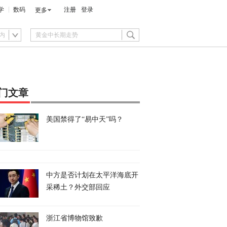
学
数码
注册
登录
更多
内
门文章
美国禁得了“易中天”吗？
中方是否计划在太平洋海底开
采稀土？外交部回应
浙江省博物馆致歉