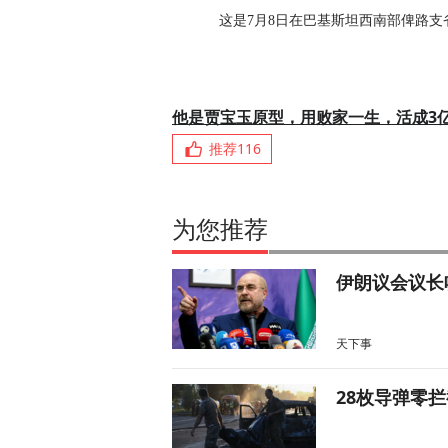
这是7月8日在巴基斯坦西南部俾路
他是贾宝玉原型，用败家一生，活成3
推荐
116
为您推荐
伊朗议会议长
天下事
28枚导弹零