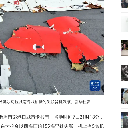
支省奥尔马拉以南海域拍摄的失联货机残骸。新华社发
坦南部港口城市卡拉奇。当地时间7日21时18分，
在卡拉奇以西海面约155海里处失联。机上有5名机