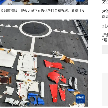
万
对
马拉以南海域，搜救人员正在搬运失联货机残骸。新华社发
跃
别
折
“