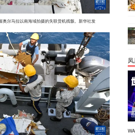
支省奥尔马拉以南海域拍摄的失联货机残骸。新华社发
凤
W