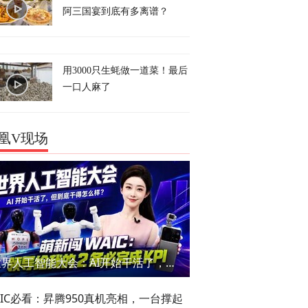
阿三国宴到底有多离谱？
用3000只生蚝做一道菜！最后
一口人麻了
凰V现场
世界人工智能大会：AI开始干活了，但到底干的怎么样？萌新闯WAIC
AIC必看：昇腾950真机亮相，一台撑起