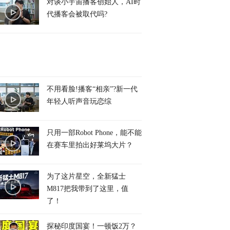
对谈小宇宙播客创始人，AI时
代播客会被取代吗?
不用看脸!播客“相亲”?新一代
年轻人听声音玩恋综
只用一部Robot Phone，能不能
在赛车里拍出好莱坞大片？
为了这片星空，全新猛士
M817把我带到了这里，值
了！
探秘印度国宴！一顿饭2万？