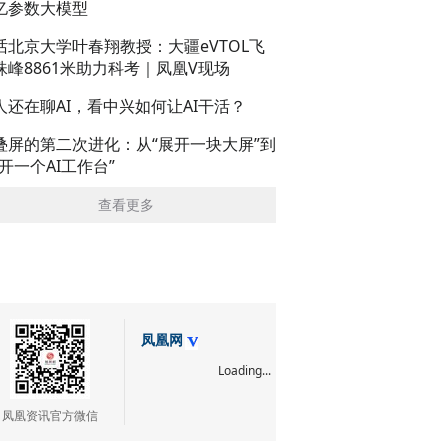
亿参数大模型
话北京大学叶春翔教授：大疆eVTOL飞
珠峰8861米助力科考｜凤凰V现场
人还在聊AI，看中兴如何让AI干活？
叠屏的第二次进化：从“展开一块大屏”到
展开一个AI工作台”
查看更多
凤凰网
Loading...
凤凰资讯官方微信