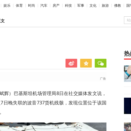
娱乐
体育
时尚
汽车
房产
科技
军事
文化
旅游
佛教
国
站
正文
热
唐斌辉）巴基斯坦机场管理局8日在社交媒体发文说，
7日晚失联的波音737货机残骸，发现位置位于该国
。