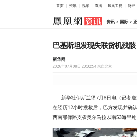
首页
资讯
视频
直播
凤凰卫视
财经
资讯
>
国际
>
巴基斯坦发现失联货机残骸
新华网
2026年07月08日 23:32:54
来自北京
新华社伊斯兰堡7月8日电（记者
在经历12小时搜救后，巴方发现并确认
西南部俾路支省奥尔马拉以南53海里处