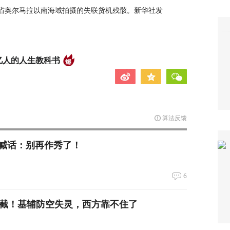
支省奥尔马拉以南海域拍摄的失联货机残骸。新华社发
亿人的人生教科书
算法反馈
喊话：别再作秀了！
6
拦截！基辅防空失灵，西方靠不住了