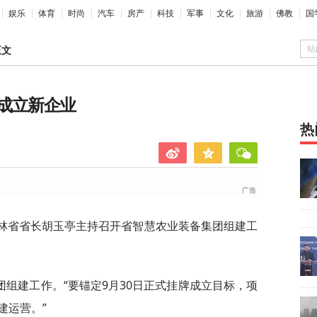
娱乐
体育
时尚
汽车
房产
科技
军事
文化
旅游
佛教
国
站
正文
成立新企业
热
吉林省省长胡玉亭主持召开省智慧农业装备集团组建工
组建工作。“要锚定9月30日正式挂牌成立目标，项
建运营。”