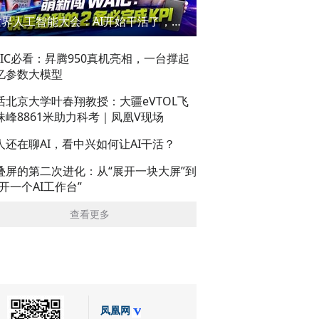
世界人工智能大会：AI开始干活了，但到底干的怎么样？萌新闯WAIC
AIC必看：昇腾950真机亮相，一台撑起
亿参数大模型
话北京大学叶春翔教授：大疆eVTOL飞
珠峰8861米助力科考｜凤凰V现场
人还在聊AI，看中兴如何让AI干活？
叠屏的第二次进化：从“展开一块大屏”到
展开一个AI工作台”
查看更多
凤凰网