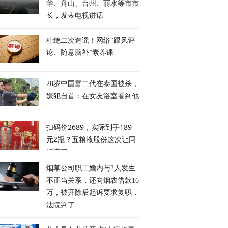
华、舟山、台州、丽水等市市
长，发表电视讲话
杜绝二次造谣！网络“跟风评
论、随意脑补”素养课
20岁中国富二代在泰国被杀，
嫌犯自首：在女友浴室看到他
扫码价2689，实际到手189
元2瓶？五粮液股份这次让同
行慌了
烟草公司职工婚内与2人发生
不正当关系，还向烟农借款16
万，被开除后起诉要求复职，
法院判了