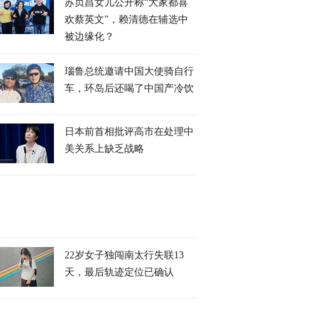
苏贞昌女儿公开称“大家都喜
欢蔡英文”，赖清德在辅选中
被边缘化？
瑙鲁总统邀请中国大使骑自行
车，环岛后还喝了中国产冷饮
日本前首相批评高市在处理中
美关系上缺乏战略
22岁女子独闯南太行失联13
天，最后轨迹定位已确认