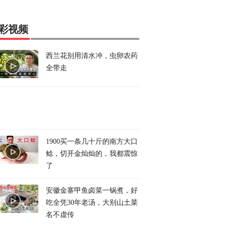
彩视频
西兰花别用清水冲，虫卵农药
全带走
1900买一条几十斤的南方大口
鲶，切开金灿灿的，我都震惊
了
安徽金寨甲鱼卤菜一锅煮，好
吃全凭30年老汤，大别山土菜
名不虚传