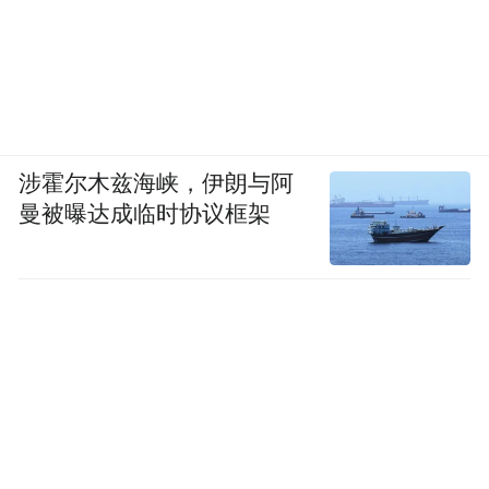
我国2016-2020年龙卷风逐月变化与一天内时段特
涉霍尔木兹海峡，伊朗与阿
征 | 中国气象报社
曼被曝达成临时协议框架
珠三角、江苏中北部、东北平原
哪里最多？
和内蒙古高原东部，是我国龙卷风频率相对
较高的区域
。这次出事的湖北东部虽然不在
高频区，但过去几十年里也有过数次龙卷风
的记录。
龙卷风在中国从来不是“不存在”，只是大多