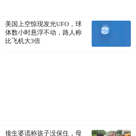
在进一步探究。但理解了这个“下暖上冷”的
基本框架，接下来的问题就好回答了——
美国上空惊现发光UFO，球
中国也有龙卷风？
体数小时悬浮不动，路人称
比飞机大3倍
美国常有龙卷风，很多人有这印象。
确实，美国大平原是全球龙卷风最密集的地
方，那里地形一马平川，南边墨西哥湾的暖
湿气流可以长驱直入，和北边加拿大南下的
冷空气正面对撞，完美满足上面说的“下暖上
冷”条件。
我国的格局则不同：山脉多为东西走向，像
一道道屏障横在南北之间，冷暖空气很难像
接生婆谎称孩子没保住，母