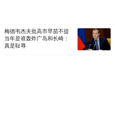
如果龙卷风就在你眼前，该怎么办？
不要靠近窗户
先说一条最重要的原则：
。
梅德韦杰夫批高市早苗不提
当年是谁轰炸广岛和长崎：
这次湖北龙卷风中，就有高层住户在发现狂
真是耻辱
风后本能地去关窗，结果窗户连同窗框被整
个吸飞，人也被卷出楼外。龙卷风中心附近
气压极低，会产生强烈的吸力，高层建筑的
窗口在这种情况下就是最危险的位置。
除此之外，被风卷起来的各种东西，比如碎
玻璃、广告牌、铁皮、树枝，甚至整辆汽
车，同样致命。所以所有自救动作的核心就