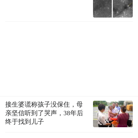
北京时间7月6日20时，东北冷涡（黑色）与带来
的高空干冷气团（黑色箭头） | earth.nullschool.net
于是，湖北东部上空出现了一个极端的格
局：底下是台风残余送来的热带暖湿空气，
头顶是冷涡压下来的干冷空气。
低空暖湿、高空干冷，这正是我们前面讲过
的、最容易引发剧烈对流的“下轻上重”不稳
定结构，而且这次的对比格外极端。
接生婆谎称孩子没保住，母
在这种条件下，大量猛烈的强对流系统被激
亲坚信听到了哭声，38年后
发出来；其中部分超级单体对流风暴进一步
终于找到儿子
旋转加深，漏斗云从积雨云底部一步步向地
面延伸，一旦接触到地面，就是龙卷风。