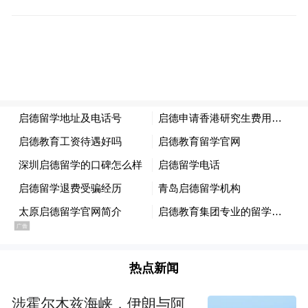
湖北黄冈受灾现场 | 新华社
据湖北省相关部门通报，7月6日19时至23
时，黄石、黄冈、鄂州、咸宁等地遭遇强对
流天气，53个乡镇出现8至13级雷暴大风，其
中多个乡镇出现龙卷风。
黄冈市区在当晚20:10至20:30的短短20分钟
内，遭遇了一场历史罕见的EF2级龙卷风，
最大风速超过15级。
热点新闻
在受灾最严重的黄州区，物流园里多辆重型
涉霍尔木兹海峡，伊朗与阿