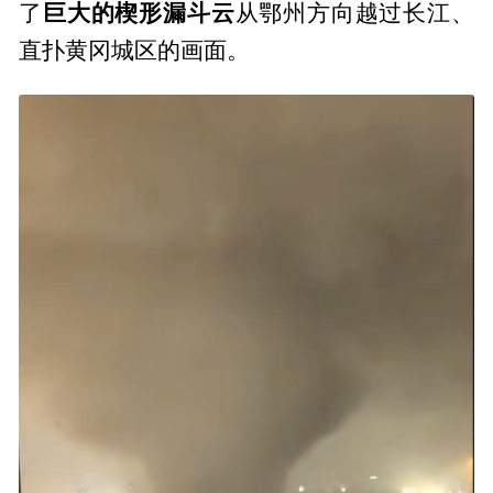
巨大的楔形漏斗云
了
从鄂州方向越过长江、
直扑黄冈城区的画面。