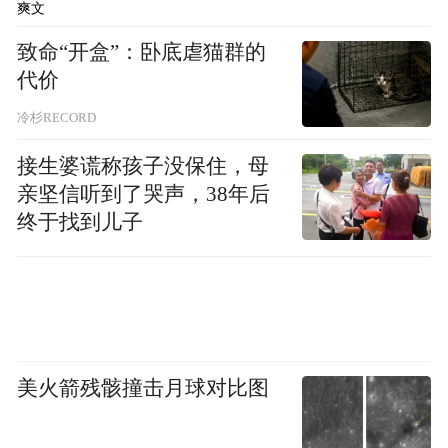
爽文
的天气系统。本质上，它是极不稳定的大气
致命“开盒”：卧底虐猫群的
中，空气剧烈对流激发出的一种极端旋涡。
代价
而且来去匆匆
它不仅尺度小，
，通常从产生
冷杉RECORD
到消散仅有数分钟到数十分钟；但就在这短
接生婆谎称孩子没保住，母
短的时间里，它所经之处会遭受相当猛烈的
亲坚信听到了哭声，38年后
旋转性强风，阵风从弱到强可达11级到17级
终于找到儿子
以上。
美火箭残骸撞击月球对比图