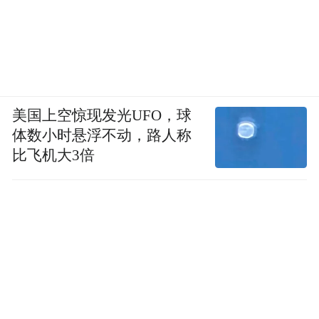
美国上空惊现发光UFO，球
体数小时悬浮不动，路人称
北京时间7月6日20时，台风美莎克残余环流（红
比飞机大3倍
圈）与低空热带季风水汽输送（红色箭头） |
earth.nullschool.net
东
再看高空。几乎在同一时间，一个较强的
北冷涡
正在快速南下。
所谓“冷涡”，就是高空大气中一团大规模的
冷性旋涡系统。它裹挟着大量干冷空气一路