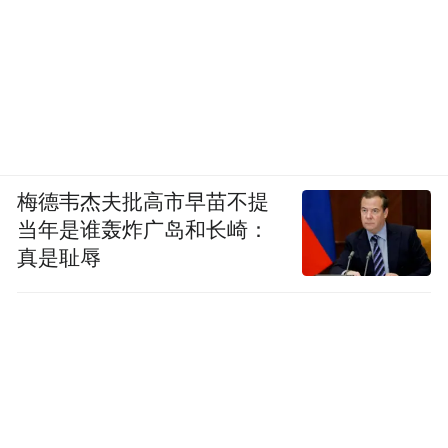
龙卷风的强度分级（改进版藤田级数） | 中国气象
报社
梅德韦杰夫批高市早苗不提
当年是谁轰炸广岛和长崎：
龙卷风不会凭空出现，通常需要依赖一个“母
真是耻辱
体”，也就是超级单体对流风暴。你可以把它
理解为一团特别强烈、内部在剧烈旋转的雷
暴云。
这种超级雷暴云的出现，需要一个关键条
件。