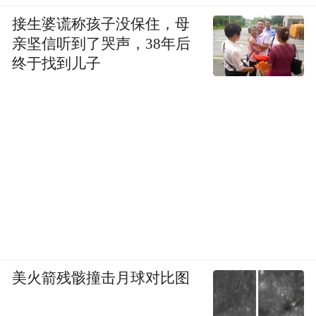
一个字：躲。远离窗口，躲进坚固的遮挡物
接生婆谎称孩子没保住，母
后面，远离一切可能被吹飞或吹破的东西。
亲坚信听到了哭声，38年后
终于找到儿子
具体怎么做，取决于你当时在哪里。
如果在楼房里
，应立刻离开窗边，不要探头
观望，更不要试图去关窗或收阳台上的东
西。狂风可能在几秒之内把窗户吹碎或吸
飞，而高层楼房的窗口一旦洞开，室内外巨
大的气压差会形成强烈的气流，足以把人吸
出去。
正确的做法是，迅速转移到房屋中心位置，
美火箭残骸撞击月球对比图
没有窗户的小房间是最佳选择
，靠墙角蹲
下，双手抱头护住头颈。如果在高层，尽量