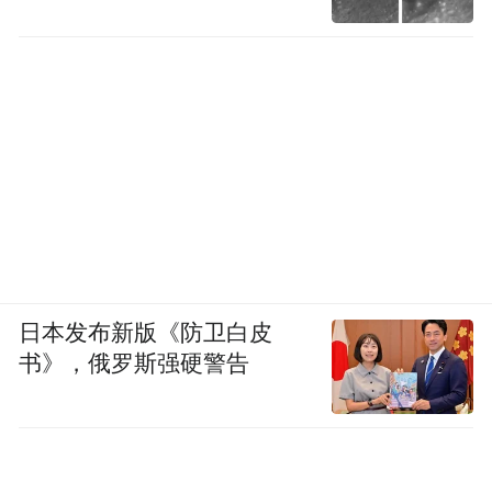
沿楼梯向低楼层转移，但不要坐电梯，防止
停电被困。
如果建筑有地下室或地下车库，那里是最安
全的地方。在美国大平原的“龙卷风走廊”地
区，几乎家家都有地下安全屋，就是这个道
城市
理。中国大部分家庭没有这个配置，但
里的地下车库、地铁站可以起到类似的作
用
。
日本发布新版《防卫白皮
书》，俄罗斯强硬警告
如果在户外
，第一反应是判断龙卷风的移动
方向，然后朝垂直于它前进方向的一侧快速
不要顺着跑，不要迎着跑，要横着
撤离：