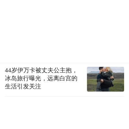
提前数天，气象部门可以从“宏观条件”入
手，比如我们前面分析的“低空暖湿、高空干
冷”的大气不稳定格局，对可能产生龙卷风的
区域做趋势和概率上的展望。这一步圈的范
围还比较大，相当于先画一个大致的重点区
域。
44岁伊万卡被丈夫公主抱，
到了最具威胁的当天，针对那些最有可能孕
冰岛旅行曝光，远离白宫的
育龙卷风的超级单体风暴，气象部门会加大
生活引发关注
监测密度，重点盯防。
而到了最后关头，就要靠包括新一代气象雷
达在内的观测设备来弥补低空探测的盲区