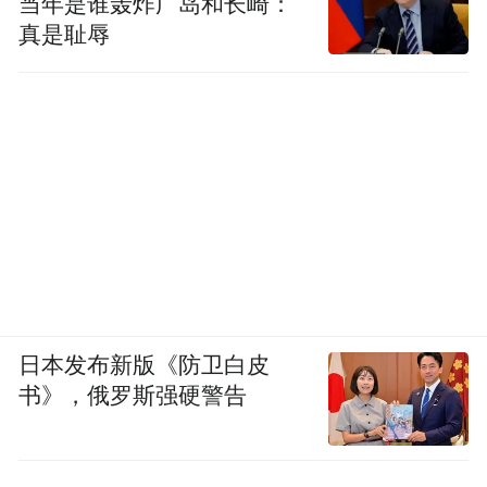
当年是谁轰炸广岛和长崎：
龙卷风能提前预报吗？
真是耻辱
坦率地说，非常难。
龙卷风的空间尺度太小，直径往往不到一公
里，比很多气象预报模型的网格分辨率还
小，模型根本“看不见”它。它又太快了，从
出现到消散可能只有十几分钟。再加上具体
精确预报“某时某地会
形成机制极其复杂，要
出现一个龙卷风”，目前全世界都做不到。
日本发布新版《防卫白皮
但做不到精确预报，不代表完全没有办法。
书》，俄罗斯强硬警告
目前我国对龙卷风的监测预警，走的是一条
“层层收紧包围圈”的路子。