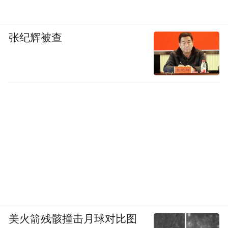
南压，恰好抵达湖北上空。
张纪辉被查
美火箭残骸撞击月球对比图