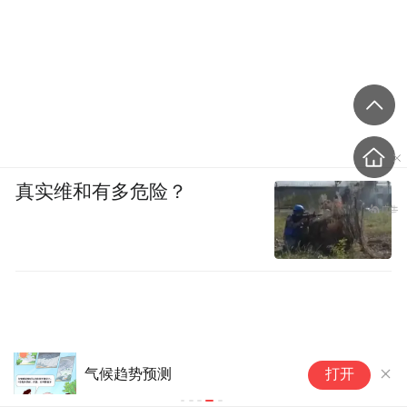
跑
。
如果来不及跑远，立刻就近找低洼地趴下，
双手护住头和脖子，尽量压低身体。但一定
远离大树、电线杆、广告牌、围墙这些高
要
处的东西
，它们最容易被吹倒砸人或引发触
电。
真实维和有多危险？
汽车在
如果在开车，千万别觉得车里安全。
龙卷风面前几乎没有防护能力。
正确做法
是：尽快将车停到不妨碍救援的位置，立即
下车，跑进附近的坚固建筑。如果周围实在
没有建筑可躲，弃车找低洼地趴下，也远比
气候趋势预测
打开
留在车里安全。