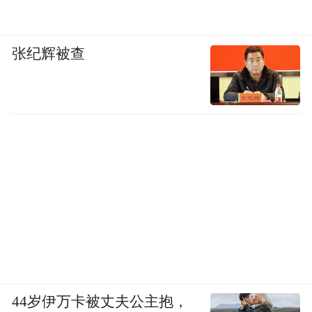
数人没有亲眼见过。
张纪辉被查
为什么最近几年感觉龙卷风似乎变多了？其
实龙卷风的频率并没有明显的大幅上升，只
是更多地“被看见”了。
过去龙卷风发生在农村旷野，周围没有人、
没有摄像头，来了就来了，走了就走了，几
乎不会留下影像记录。而现在，智能手机已
经普及到了这些更开阔、更容易目击到龙卷
的区域，随手一拍就能传遍全网，于是给人
一种“突然变多”的错觉。
44岁伊万卡被丈夫公主抱，
这些民间影像记录本身是有价值的，它们和