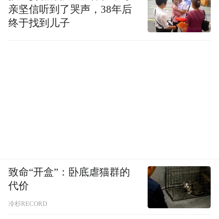
亲坚信听到了哭声，38年后
美国那样畅通无阻地直接交锋，形成剧烈强
终于找到儿子
对流的机会天然就少。
我国龙卷风的频率确实明显低于美国
所以，
的“龙卷风走廊”。
但低不等于没有。统计下来，我国平均每年
仍会产生200到300个龙卷风。
什么时候最多？夏季。
致命“开盒”：卧底虐猫群的
夏季风带来强烈的低空暖湿气流，给龙卷风
代价
提供了充足的“燃料”。其中7、8两个月就能
冷杉RECORD
产生近50个龙卷，占全年总数的三分之一左