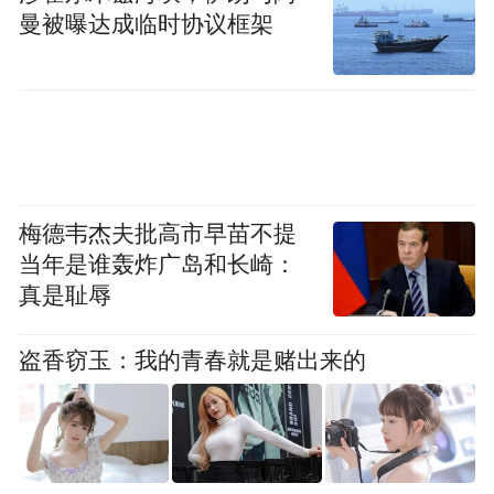
曼被曝达成临时协议框架
货车被狂风推出30米开外；有居民的房顶在
几分钟内被整个掀掉。截至目前，这场灾害
已造成11人死亡、1人失联、331人受伤，受
灾人数超过1.4万人。
这是一场在中国极为罕见的城区龙卷风灾
梅德韦杰夫批高市早苗不提
害。很多人的第一反应是：中国也有龙卷
当年是谁轰炸广岛和长崎：
一直都有，只是
大多数人从来没有
风？其实
真是耻辱
离它这么近过
。
盗香窃玉：我的青春就是赌出来的
龙卷风到底是什么？
空间尺度很小
龙卷风是一类
（直径多为数十
米到数百米）、但具备突发性和极端破坏力