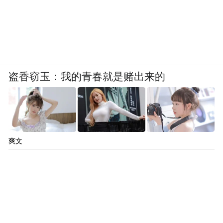
了。通过更精密的观测数据，利用算法去识
别、捕捉雷达回波中的旋转信号，比如小尺
度的速度对等涡旋特征。一旦龙卷初步形成
漏斗云、或者刚刚接触地面，就尽快识别并
发出预警。
盗香窃玉：我的青春就是赌出来的
从“这片区域未来几天可能有龙卷”到“龙卷风
正在形成”，这条预警链正在不断缩短，但离
“提前半小时准确告诉你龙卷风会在哪里落
爽文
地”还有很远的距离。
在现阶段，龙卷风的预
这也意味着一件事：
警时间可能非常短，留给普通人反应的窗口
也许只有几分钟。
那么问题就变成了——