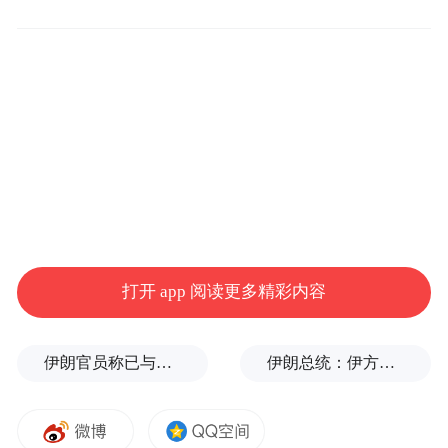
3.两国经贸纽带由私营企业搭建，并非由政
府主导。
此前，特朗普称：“西班牙是北约里极差的合
作伙伴。他们不参与行动、不履行军费出资
义务，我不想再和西班牙有任何交集。切断
和西班牙的全部贸易，所有互访活动也一并
叫停。我们不打算再有任何合作。等着瞧，
他们迟早会主动找上门来求和，肯定会的。”
打开 app 阅读更多精彩内容
伊朗官员称已与阿曼就霍尔木兹海峡通行问题明确总体框架
伊朗总统：伊方未在涉谅解备忘录的谈判中作任何让步
“特别声明：以上作品内容(包括在内的视频、图片或音
频)为凤凰网旗下自媒体平台“大风号”用户上传并发