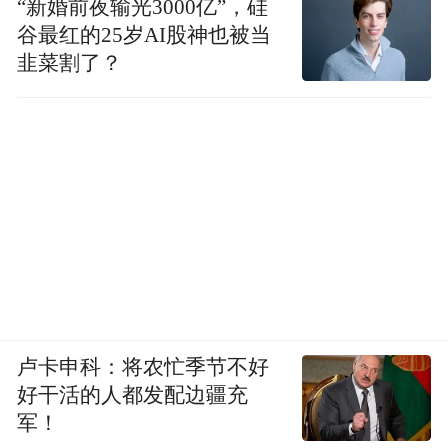
“新婚前夜输光3000亿”，硅
谷最红的25岁AI股神也被当
韭菜割了？
卢卡申科：将农忙季节不好
好干活的人都发配边疆充
军！