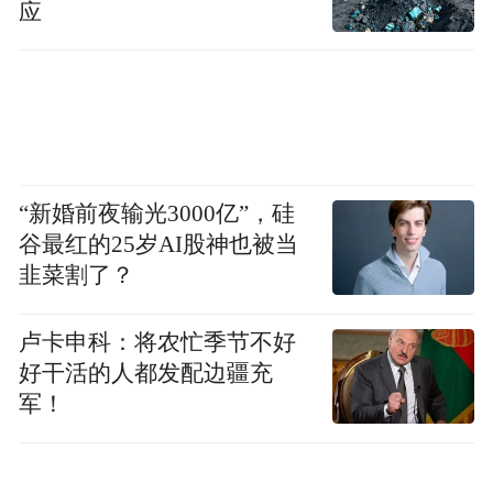
应
“新婚前夜输光3000亿”，硅
谷最红的25岁AI股神也被当
韭菜割了？
卢卡申科：将农忙季节不好
好干活的人都发配边疆充
军！