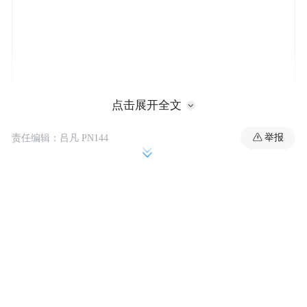
点击展开全文
举报
责任编辑：吕凡 PN144
1.美国对西班牙保持贸易顺差（也就是说，
美方在双边贸易中获利更多）。
2.欧盟是统一关税与贸易联盟，欧盟委员会
已多次强调，不能单独针对某一成员国采取
贸易限制措施。