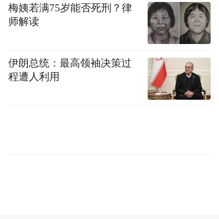
火压不住，赖清德只得表态：“绝对会依法严
梅姨若满75岁能否死刑？律
格追究，绝不宽纵。”
师解读
伊朗总统：最高领袖决策过
程遭人利用
如今矢板明夫传出遇袭，民进党像是抓住救