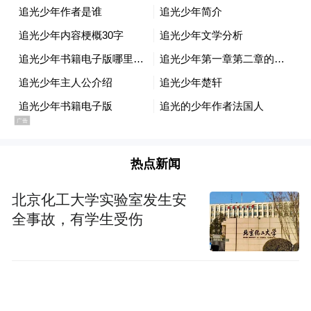
命稻草，绿媒二十四小时滚动播报。赖清德
办公室第一时间发声剑指大陆，台湾地区副
领导人萧美琴矫情称“矢板明夫被打，我难以
入眠”，台内务部门负责人刘世芳则前去慰问
负责抓捕的警察，政客卖力表演，只为让小
事化大，让观众忘掉“毒油事件”。
“外人”挨了一拳，他们痛心疾首、如丧考
热点新闻
妣；而“自己人”吃下毒油，他们却装聋作
北京化工大学实验室发生安
哑、企图蒙混过关。这种鲜明反差，彻底撕
全事故，有学生受伤
下了民进党“爱台湾”的遮羞布。想必很多老
百姓看清楚了：政客们最关心的从来不是人
民的健康，选票才是他们的心头肉。