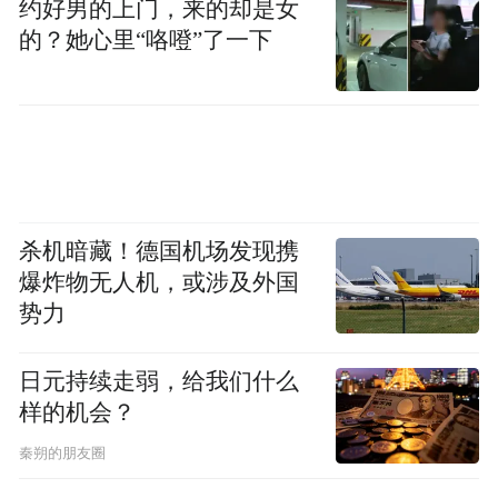
海峡导报记者 薛洋
约好男的上门，来的却是女
的？她心里“咯噔”了一下
“特别声明：以上作品内容(包括在内的视频、图片或音
频)为凤凰网旗下自媒体平台“大风号”用户上传并发
布，本平台仅提供信息存储空间服务。
Notice: The content above (including the videos,
pictures and audios if any) is uploaded and posted
by the user of Dafeng Hao, which is a social media
platform and merely provides information storage
space services.”
杀机暗藏！德国机场发现携
爆炸物无人机，或涉及外国
势力
日元持续走弱，给我们什么
样的机会？
秦朔的朋友圈