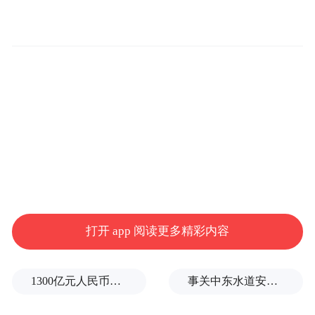
如今，香港男子在台中殴打矢板明夫，民进
党绝对不会放过这个炒作机会。首先，媚日
成性的赖清德怎会坐视“日本友人”遇袭？事
情发生后，就有岛内网友揶揄说：“赖桑的干
打开 app 阅读更多精彩内容
爹被打了，肯定不会善罢甘休的！”
1300亿元人民币，阿根廷：同中国延长5年货币互换协议
事关中东水道安全，沙特、埃及、土耳其、巴基斯坦外长举行会晤
其次，民进党急需“抗中弹药”。此事刚发生
时，绿营从上到下就影射是大陆指使干的。