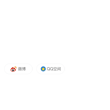
司法单位尚在侦办中，民进党政客不问案情
先扣“跨境镇压”帽子，他们标榜的“法治”就
是一个笑话。
年底选举一天天逼近，民进党在缺乏有感政
绩的情况下，只好又卖起“芒果干”，硬生生
把一桩治安事件拔高成了“抗中大剧”。只是
荒诞故事讲多了，老百姓还会买单吗？
第三，民进党欲借机转移“毒油风暴”的焦
点。上千吨毒油流通三个月没人管，被揭发
后台当局又刻意隐瞒下游商家名单，怕曝光
范围太大，得罪餐饮产业。眼看着民众的怒