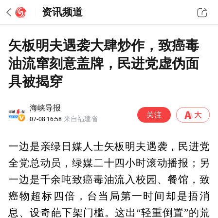
资讯频道
矢板明夫遇袭大肆炒作，致癌毒
油流窜刻意盖牌，民进党虚伪面
具被揭穿
海峡导报
07-08 16:58
来自福建省
一边是亲绿日媒人士矢板明夫遇袭，民进党
全党总动员，绿媒二十四小时滚动播报；另
一边是千余吨致癌毒油流入校园、餐馆，致
癌物超标四倍，台当局第一时间却是捂消
息、设奇葩下架门槛。这出“轻重倒置”的荒