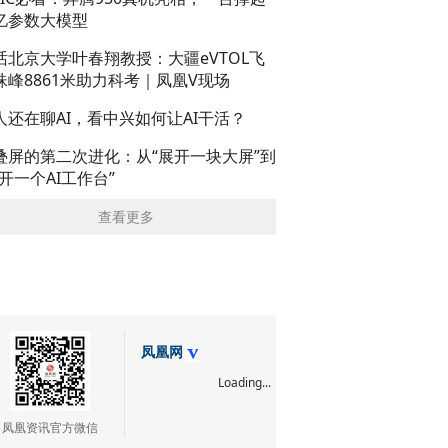
亿参数大模型
话北京大学叶春翔教授：大疆eVTOL飞
珠峰8861米助力科考｜凤凰V现场
人还在聊AI，看中兴如何让AI干活？
叠屏的第二次进化：从“展开一块大屏”到
展开一个AI工作台”
查看更多
凤凰网
Loading...
凤凰资讯官方微信