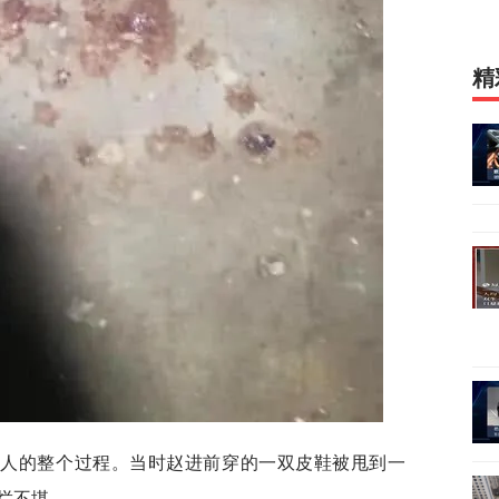
精
救人的整个过程。当时赵进前穿的一双皮鞋被甩到一
烂不堪。