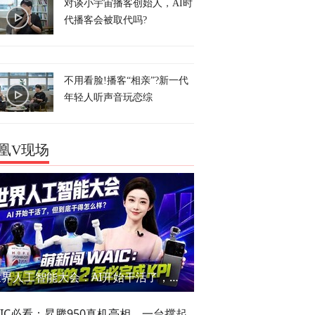
对谈小宇宙播客创始人，AI时
代播客会被取代吗?
不用看脸!播客“相亲”?新一代
年轻人听声音玩恋综
凰V现场
世界人工智能大会：AI开始干活了，但到底干的怎么样？萌新闯WAIC
AIC必看：昇腾950真机亮相，一台撑起