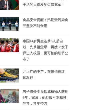
干活的人都发配边疆充军！
食品安全提醒：汛期受污染食
品坚决不能食用
泰国14岁男生连杀8人后自
戕！先杀祖父母，再携98发子
弹进入校园，更可怕的细节公
布了
北上广的中产，在悄悄捧红
这双鞋！
男子将外卖员砍成植物人获刑
8年，家属：他炒股亏本精神
异常，常年带刀