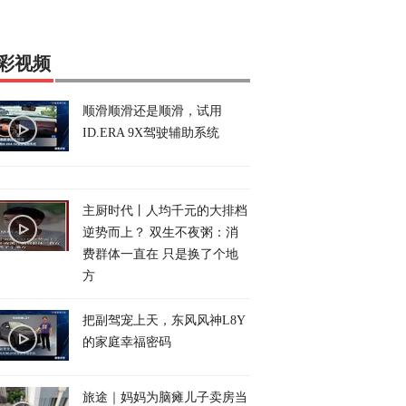
彩视频
顺滑顺滑还是顺滑，试用
ID.ERA 9X驾驶辅助系统
主厨时代丨人均千元的大排档
逆势而上？ 双生不夜粥：消
费群体一直在 只是换了个地
方
把副驾宠上天，东风风神L8Y
的家庭幸福密码
旅途｜妈妈为脑瘫儿子卖房当