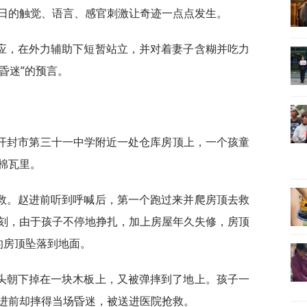
日的触觉、语言、感官刺激让奇迹一点点发生。
应，在外力辅助下短暂站立，并对着妻子含糊并吃力
昏迷”的预言。
河南开封市第三十一中学附近一处仓库房顶上，一个孩童
棉瓦里。
救。赵进前听到呼喊后，第一个跑过来并爬房顶去救
刻，由于孩子不停地挣扎，加上房屋年久失修，房顶
的房顶坠落到地面。
头朝下掉在一块木板上，又被弹摔到了地上。孩子一
进前却摔得当场昏迷，被送进医院抢救。