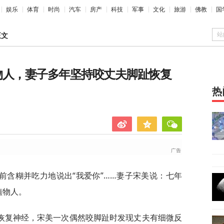
娱乐
体育
时尚
汽车
房产
科技
军事
文化
旅游
佛教
国
站
正文
物人，妻子多年坚持咬丈夫脚趾恢复
热
前含糊并吃力地说出“我爱你”……妻子宋美说：七年
植物人。
恢复神经，宋美一次偶然咬脚趾时发现丈夫有细微反