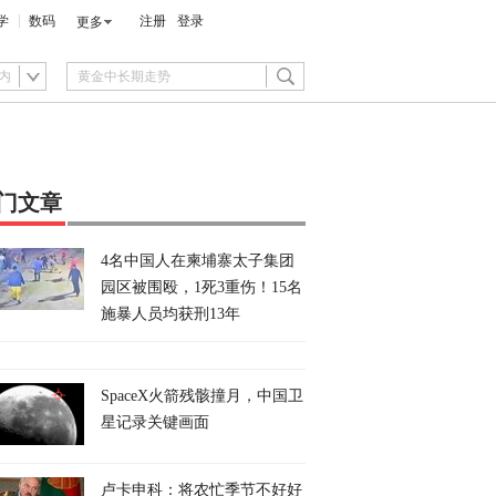
学
数码
注册
登录
更多
内
门文章
4名中国人在柬埔寨太子集团
园区被围殴，1死3重伤！15名
施暴人员均获刑13年
SpaceX火箭残骸撞月，中国卫
星记录关键画面
卢卡申科：将农忙季节不好好