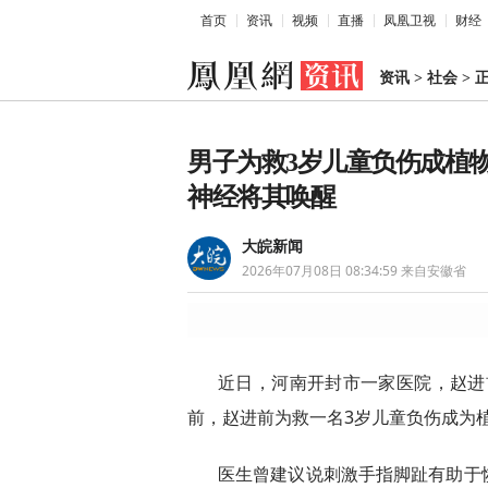
首页
资讯
视频
直播
凤凰卫视
财经
资讯
>
社会
>
男子为救3岁儿童负伤成植
神经将其唤醒
大皖新闻
2026年07月08日 08:34:59
来自安徽省
近日，河南开封市一家医院，赵进
前，赵进前为救一名3岁儿童负伤成为
医生曾建议说刺激手指脚趾有助于