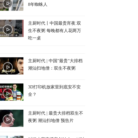
8年蜘蛛人
主厨时代丨中国最贵宵夜:双
生不夜粥 每晚都有人花两万
吃一桌
主厨时代 | 中国”最贵“大排档
潮汕扫地僧：双生不夜粥
3D打印机放家里到底安不安
全？
主厨时代 | 最贵大排档双生不
夜粥 潮汕扫地僧 预告片