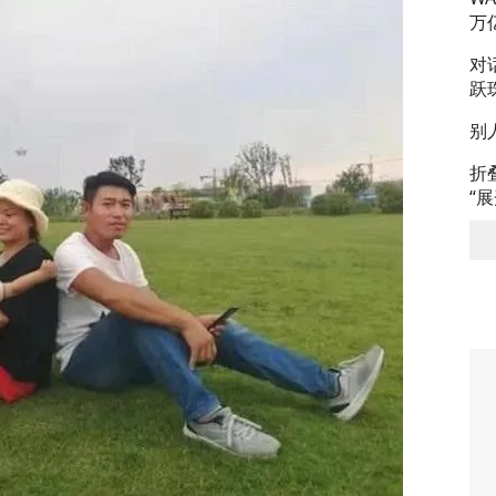
万
对
跃
别
折
“