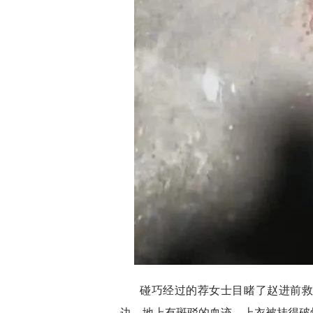
碰巧经过的荐女士目睹了赵进前
边，地上有斑驳的血迹，上衣被挂得破