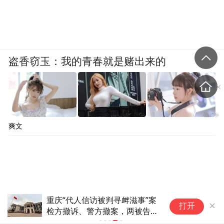
盗香窃玉：我的青春就是赌出来的
爽文
重庆“代人信访被判寻衅滋事”案
打开
检方撤诉、警方撤案，两被告人
获国赔