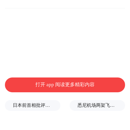
此前，被认为是杜特尔特派的参议员马科莱
塔和埃斯特拉达正因不可保释的贪污罪在
押，参议员德拉罗萨因面临国际刑事法院通
缉令而处于藏匿状态。控方和反杜特尔特阵
营随之提出，“鉴于超出参议院管辖能力范围
的参议员人数增多，可考虑降低定罪门槛”。
埃斯库德罗驳回了这一观点，坚持认为宪法
要求保持不变。这意味着，无论是否存在议
打开 app 阅读更多精彩内容
席空缺、议员缺席或无法参与投票的情况，
判定有罪仍必须获得参议院全体议员2/3的赞
日本前首相批评高市在处理中美关系上缺乏战略
悉尼机场两架飞机险相撞
成票，即16张赞成票。
菲政治分析人士向记者表示，该裁定被普遍