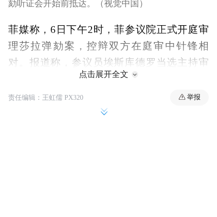
劾听证会开始前抵达。（视觉中国）
菲媒称，6日下午2时，菲参议院正式开庭审
理莎拉弹劾案，控辩双方在庭审中针锋相
对。报道称，参议员埃斯库德罗当选主持审
点击展开全文
判的审判长，他在庭审中做出了对莎拉阵营
有利的重要裁定。
举报
责任编辑：王虹儒 PX320