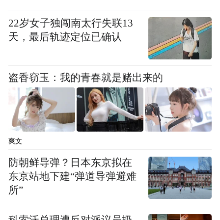
22岁女子独闯南太行失联13
天，最后轨迹定位已确认
盗香窃玉：我的青春就是赌出来的
爽文
防朝鲜导弹？日本东京拟在
东京站地下建“弹道导弹避难
所”
科索沃总理遭反对派议员扔