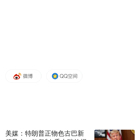
认为对莎拉有利，维持这一固定门槛大大增
强了她避免被弹劾的前景。这还导致，任何
议员缺席或不参与投票实际上都增加了控方
的难度。在参议院势均力敌的情况下，除非
控方能组建起一个更广泛的政治联盟，否则
投票形势将有利于莎拉。
“特别声明：以上作品内容(包括在内的视频、图片或音
频)为凤凰网旗下自媒体平台“大风号”用户上传并发
布，本平台仅提供信息存储空间服务。
Notice: The content above (including the videos,
pictures and audios if any) is uploaded and posted
by the user of Dafeng Hao, which is a social media
platform and merely provides information storage
space services.”
美媒：特朗普正物色古巴新